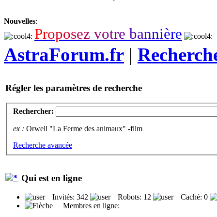
Nouvelles
:
P
r
o
p
o
s
e
z
v
o
t
r
e
b
a
n
n
i
è
r
e
AstraForum.fr
|
Recherch
Régler les paramètres de recherche
Rechercher:
ex :
Orwell "La Ferme des animaux" -film
Recherche avancée
Qui est en ligne
Invités: 342
Robots: 12
Caché: 0
Membres en ligne: