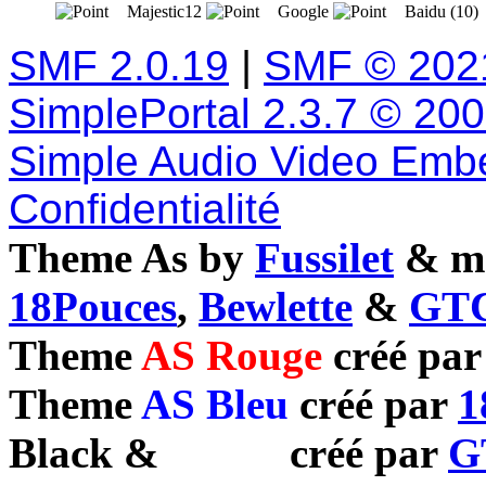
Majestic12
Google
Baidu (10)
SMF 2.0.19
|
SMF © 202
SimplePortal 2.3.7 © 20
Simple Audio Video Emb
Confidentialité
Theme As by
Fussilet
& mo
18Pouces
,
Bewlette
&
GTC
Theme
AS Rouge
créé pa
Theme
AS Bleu
créé par
1
Black
&
White
créé par
G