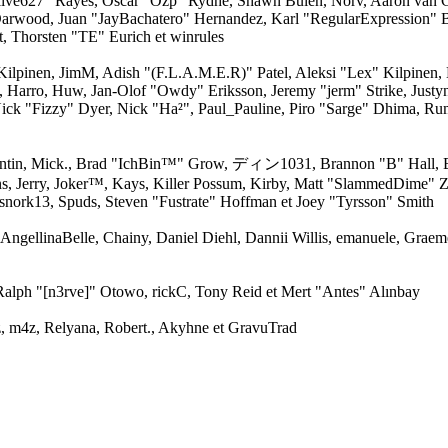
 "live627" Rayes, Oscar "Ozp" Rydhé, Shawn Bulen, Norv, Aaron van G
Darwood, Juan "JayBachatero" Hernandez, Karl "RegularExpression"
, Thorsten "TE" Eurich et winrules
" Kilpinen, JimM, Adish "(F.L.A.M.E.R)" Patel, Aleksi "Lex" Kilpinen
, Harro, Huw, Jan-Olof "Owdy" Eriksson, Jeremy "jerm" Strike, Justy
 Nick "Fizzy" Dyer, Nick "Ha²", Paul_Pauline, Piro "Sarge" Dhima, Ru
entin, Mick., Brad "IchBin™" Grow, ディン1031, Brannon "B" Hall, B
ns, Jerry, Joker™, Kays, Killer Possum, Kirby, Matt "SlammedDime" 
snork13, Spuds, Steven "Fustrate" Hoffman et Joey "Tyrsson" Smith
 AngellinaBelle, Chainy, Daniel Diehl, Dannii Willis, emanuele, Grae
alph "[n3rve]" Otowo, rickC, Tony Reid et Mert "Antes" Alınbay
 m4z, Relyana, Robert., Akyhne et GravuTrad