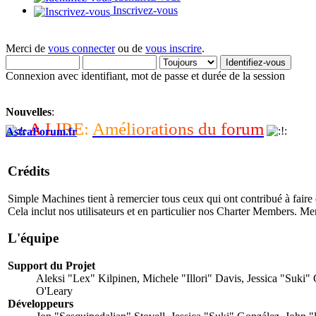
Inscrivez-vous
Merci de
vous connecter
ou de
vous inscrire
.
Connexion avec identifiant, mot de passe et durée de la session
Nouvelles
:
A
L
I
R
E
:
A
m
é
l
i
o
r
a
t
i
o
n
s
d
u
f
o
r
u
m
AstraForum.fr
Crédits
Simple Machines tient à remercier tous ceux qui ont contribué à faire 
Cela inclut nos utilisateurs et en particulier nos Charter Members. Merci
L'équipe
Support du Projet
Aleksi "Lex" Kilpinen, Michele "Illori" Davis, Jessica "Suk
O'Leary
Développeurs