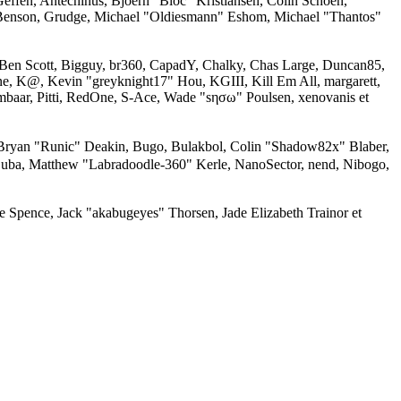
effen, Antechinus, Bjoern "Bloc" Kristiansen, Colin Schoen,
 Benson, Grudge, Michael "Oldiesmann" Eshom, Michael "Thantos"
, Ben Scott, Bigguy, br360, CapadY, Chalky, Chas Large, Duncan85,
ne, K@, Kevin "greyknight17" Hou, KGIII, Kill Em All, margarett,
mbaar, Pitti, RedOne, S-Ace, Wade "sησω" Poulsen, xenovanis et
ryan "Runic" Deakin, Bugo, Bulakbol, Colin "Shadow82x" Blaber,
Zuba, Matthew "Labradoodle-360" Kerle, NanoSector, nend, Nibogo,
me Spence, Jack "akabugeyes" Thorsen, Jade Elizabeth Trainor et