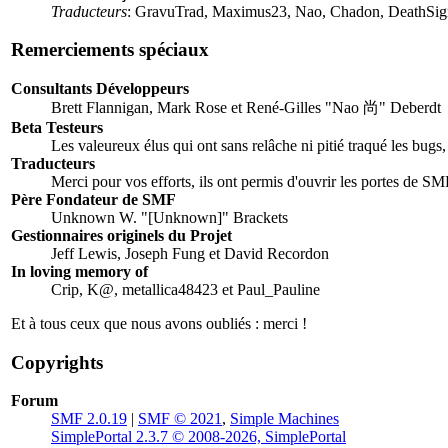
Traducteurs
: GravuTrad, Maximus23, Nao, Chadon, DeathSign
Remerciements spéciaux
Consultants Développeurs
Brett Flannigan, Mark Rose et René-Gilles "Nao 尚" Deberdt
Beta Testeurs
Les valeureux élus qui ont sans relâche ni pitié traqué les bugs
Traducteurs
Merci pour vos efforts, ils ont permis d'ouvrir les portes de S
Père Fondateur de SMF
Unknown W. "[Unknown]" Brackets
Gestionnaires originels du Projet
Jeff Lewis, Joseph Fung et David Recordon
In loving memory of
Crip, K@, metallica48423 et Paul_Pauline
Et à tous ceux que nous avons oubliés : merci !
Copyrights
Forum
SMF 2.0.19
|
SMF © 2021
,
Simple Machines
SimplePortal 2.3.7 © 2008-2026, SimplePortal