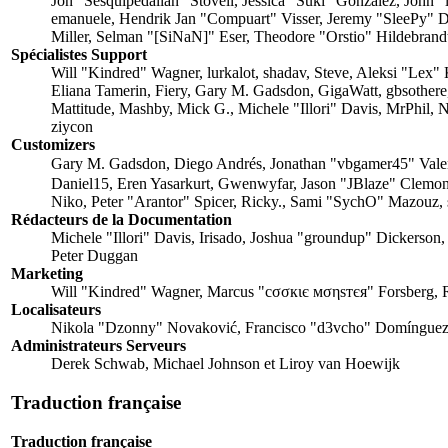
Jon "Sesquipedalian" Stovell, Jessica "Suki" González, John
emanuele, Hendrik Jan "Compuart" Visser, Jeremy "SleePy" 
Miller, Selman "[SiNaN]" Eser, Theodore "Orstio" Hildebrandt
Spécialistes Support
Will "Kindred" Wagner, lurkalot, shadav, Steve, Aleksi "Lex
Eliana Tamerin, Fiery, Gary M. Gadsdon, GigaWatt, gbsothere
Mattitude, Mashby, Mick G., Michele "Illori" Davis, MrPhil,
ziycon
Customizers
Gary M. Gadsdon, Diego Andrés, Jonathan "vbgamer45" Val
Daniel15, Eren Yasarkurt, Gwenwyfar, Jason "JBlaze" Clemo
Niko, Peter "Arantor" Spicer, Ricky., Sami "SychO" Mazouz, 
Rédacteurs de la Documentation
Michele "Illori" Davis, Irisado, Joshua "groundup" Dickerson,
Peter Duggan
Marketing
Will "Kindred" Wagner, Marcus "cσσкιє мσηѕтєя" Forsberg, R
Localisateurs
Nikola "Dzonny" Novaković, Francisco "d3vcho" Domínguez,
Administrateurs Serveurs
Derek Schwab, Michael Johnson et Liroy van Hoewijk
Traduction française
Traduction française