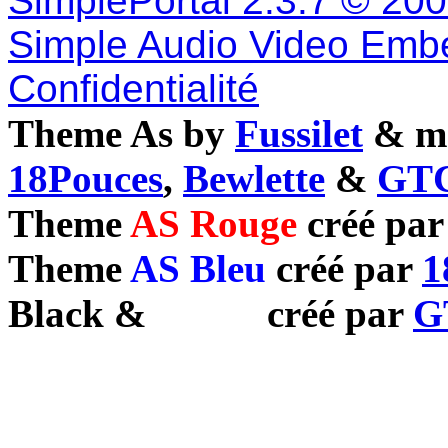
SimplePortal 2.3.7 © 20
Simple Audio Video Emb
Confidentialité
Theme As by
Fussilet
& mo
18Pouces
,
Bewlette
&
GTC
Theme
AS Rouge
créé pa
Theme
AS Bleu
créé par
1
Black
&
White
créé par
G