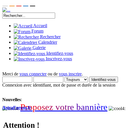
Accueil
Forum
Rechercher
Calendrier
Galerie
Identifiez-vous
Inscrivez-vous
Merci de
vous connecter
ou de
vous inscrire
.
Connexion avec identifiant, mot de passe et durée de la session
Nouvelles
:
P
r
o
p
o
s
e
z
v
o
t
r
e
b
a
n
n
i
è
r
e
AstraForum.fr
Attention !