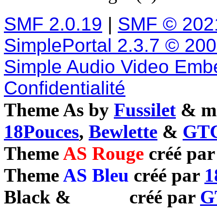
SMF 2.0.19
|
SMF © 202
SimplePortal 2.3.7 © 20
Simple Audio Video Emb
Confidentialité
Theme As by
Fussilet
& mo
18Pouces
,
Bewlette
&
GTC
Theme
AS Rouge
créé pa
Theme
AS Bleu
créé par
1
Black
&
White
créé par
G