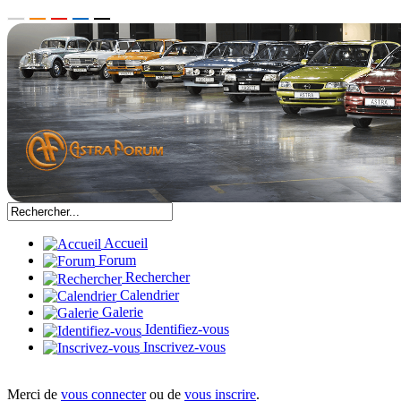
Accueil
Forum
Rechercher
Calendrier
Galerie
Identifiez-vous
Inscrivez-vous
Merci de
vous connecter
ou de
vous inscrire
.