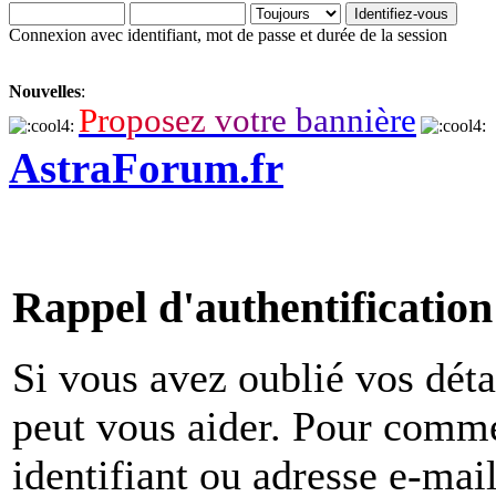
Connexion avec identifiant, mot de passe et durée de la session
Nouvelles
:
P
r
o
p
o
s
e
z
v
o
t
r
e
b
a
n
n
i
è
r
e
AstraForum.fr
Rappel d'authentification
Si vous avez oublié vos déta
peut vous aider. Pour comme
identifiant ou adresse e-mai