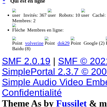
Qui est en ligne
Invités: 367
Robots: 10
Caché:
Membres: 2
Membres en ligne:
volverine
dok29
Google (2)
Baidu (8)
SMF 2.0.19
|
SMF © 202
SimplePortal 2.3.7 © 20
Simple Audio Video Emb
Confidentialité
Theme As by
Fussilet
& mo