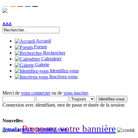
Accueil
Forum
Rechercher
Calendrier
Galerie
Identifiez-vous
Inscrivez-vous
Merci de
vous connecter
ou de
vous inscrire
.
Connexion avec identifiant, mot de passe et durée de la session
Nouvelles
:
P
r
o
p
o
s
e
z
v
o
t
r
e
b
a
n
n
i
è
r
e
AstraForum.fr
|
Identifiez-vous