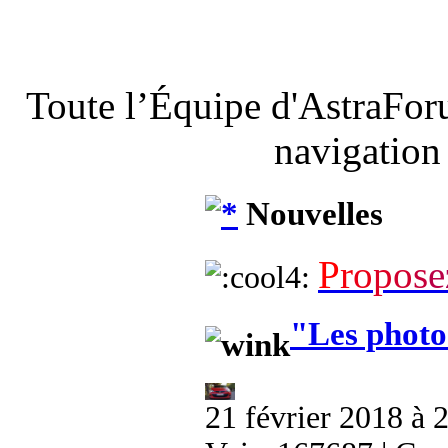
Toute l’Équipe d'AstraFor
navigation
Nouvelles
P
r
o
p
o
s
e
"Les photo
21 février 2018 à 