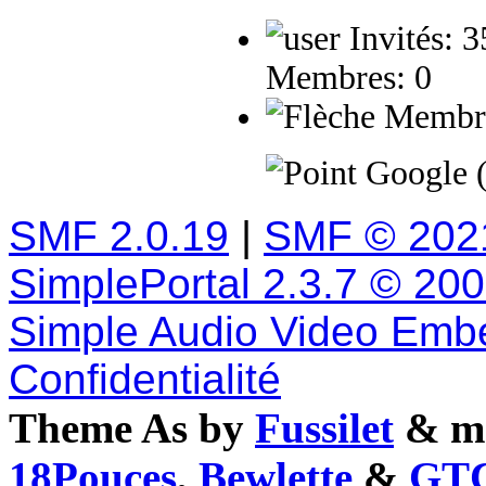
Invités: 
Membres: 0
Membres
Google 
SMF 2.0.19
|
SMF © 202
SimplePortal 2.3.7 © 20
Simple Audio Video Emb
Confidentialité
Theme As by
Fussilet
& mo
18Pouces
,
Bewlette
&
GTC