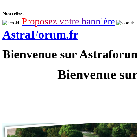
Nouvelles
:
P
r
o
p
o
s
e
z
v
o
t
r
e
b
a
n
n
i
è
r
e
AstraForum.fr
Bienvenue sur Astraforu
Bienvenue sur