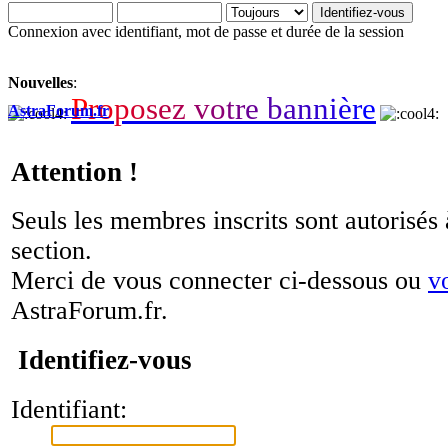
Connexion avec identifiant, mot de passe et durée de la session
Nouvelles
:
P
r
o
p
o
s
e
z
v
o
t
r
e
b
a
n
n
i
è
r
e
AstraForum.fr
Attention !
Seuls les membres inscrits sont autorisés 
section.
Merci de vous connecter ci-dessous ou
v
AstraForum.fr.
Identifiez-vous
Identifiant: