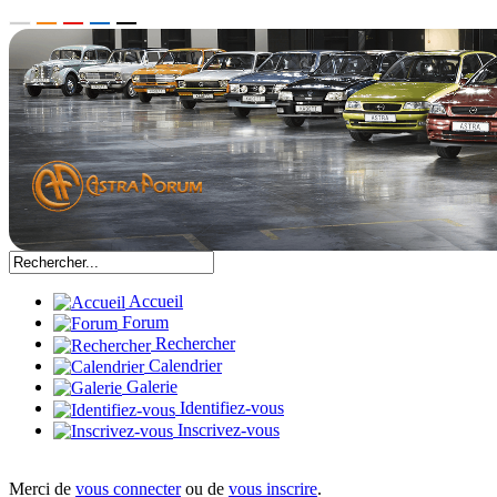
Accueil
Forum
Rechercher
Calendrier
Galerie
Identifiez-vous
Inscrivez-vous
Merci de
vous connecter
ou de
vous inscrire
.