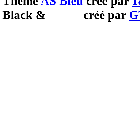
Theme
AS Bleu
créé par
1
Black
&
White
créé par
G