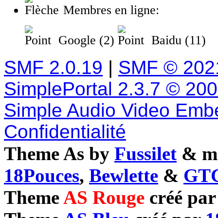
Membres en ligne:
Google (2)
Baidu (11)
SMF 2.0.19
|
SMF © 202
SimplePortal 2.3.7 © 20
Simple Audio Video Emb
Confidentialité
Theme As by
Fussilet
& mo
18Pouces
,
Bewlette
&
GTC
Theme
AS Rouge
créé pa