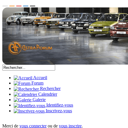
Accueil
Forum
Rechercher
Calendrier
Galerie
Identifiez-vous
Inscrivez-vous
Merci de
vous connecter
ou de
vous inscrire
.