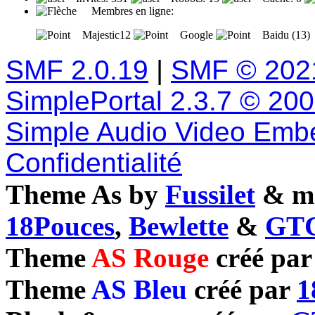
Membres en ligne:
Majestic12
Google
Baidu (13)
SMF 2.0.19
|
SMF © 202
SimplePortal 2.3.7 © 20
Simple Audio Video Emb
Confidentialité
Theme As by
Fussilet
& mo
18Pouces
,
Bewlette
&
GTC
Theme
AS Rouge
créé pa
Theme
AS Bleu
créé par
1