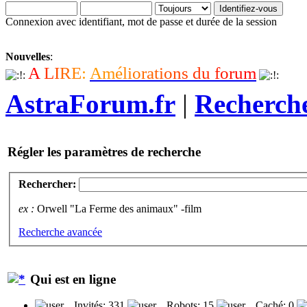
Connexion avec identifiant, mot de passe et durée de la session
Nouvelles
:
A
L
I
R
E
:
A
m
é
l
i
o
r
a
t
i
o
n
s
d
u
f
o
r
u
m
AstraForum.fr
|
Recherch
Régler les paramètres de recherche
Rechercher:
ex :
Orwell "La Ferme des animaux" -film
Recherche avancée
Qui est en ligne
Invités: 331
Robots: 15
Caché: 0