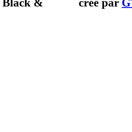
Black
&
White
créé par
G