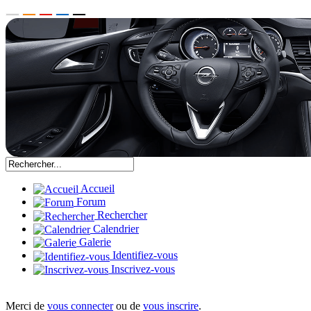
Accueil
Forum
Rechercher
Calendrier
Galerie
Identifiez-vous
Inscrivez-vous
Merci de
vous connecter
ou de
vous inscrire
.