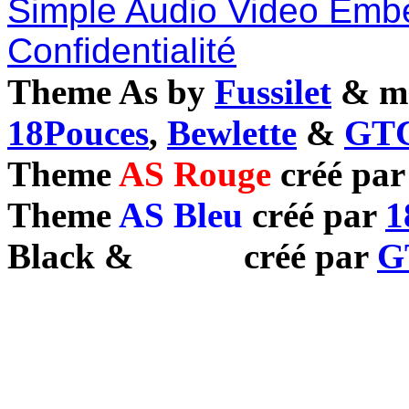
Simple Audio Video Emb
Confidentialité
Theme As by
Fussilet
& mo
18Pouces
,
Bewlette
&
GTC
Theme
AS Rouge
créé pa
Theme
AS Bleu
créé par
1
Black
&
White
créé par
G