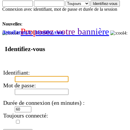
Connexion avec identifiant, mot de passe et durée de la session
Nouvelles
:
P
r
o
p
o
s
e
z
v
o
t
r
e
b
a
n
n
i
è
r
e
AstraForum.fr
|
Identifiez-vous
Identifiez-vous
Identifiant:
Mot de passe:
Durée de connexion (en minutes) :
Toujours connecté: