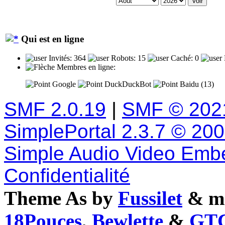
Qui est en ligne
Invités: 364
Robots: 15
Caché: 0
Membres en ligne:
Google
DuckDuckBot
Baidu (13)
SMF 2.0.19
|
SMF © 202
SimplePortal 2.3.7 © 20
Simple Audio Video Emb
Confidentialité
Theme As by
Fussilet
& mo
18Pouces
,
Bewlette
&
GTC