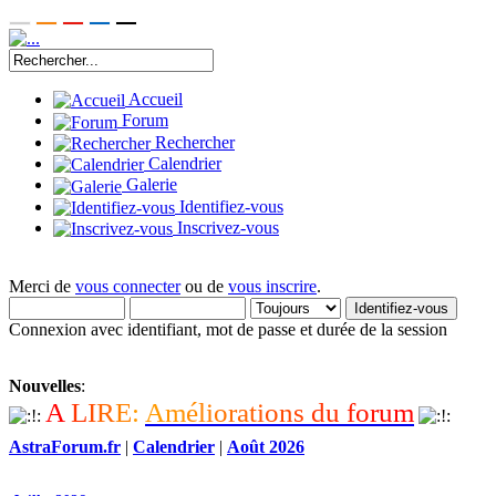
Accueil
Forum
Rechercher
Calendrier
Galerie
Identifiez-vous
Inscrivez-vous
Merci de
vous connecter
ou de
vous inscrire
.
Connexion avec identifiant, mot de passe et durée de la session
Nouvelles
:
A
L
I
R
E
:
A
m
é
l
i
o
r
a
t
i
o
n
s
d
u
f
o
r
u
m
AstraForum.fr
|
Calendrier
|
Août 2026