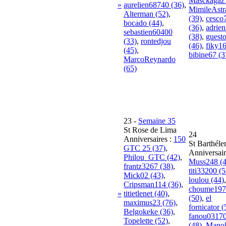
Masckagaz 
»
aurelien68740 (36)
,
MimileAst
Alterman (52)
,
(39)
,
cesco
bocado (44)
,
(36)
,
adrie
sebastien60400
(38)
,
guest
(33)
,
rontedjou
(46)
,
fiky16
(45)
,
bibine67 (3
MarcoReynardo
(65)
23
-
Semaine 35
St Rose de Lima
24
Anniversaires :
150
St Barthél
GTC 25 (37)
,
Anniversair
Philou_GTC (42)
,
Muss248 (4
frantz3267 (38)
,
titi33200 (5
Mick02 (43)
,
loulou (44)
,
Cripsman114 (36)
,
choume197
»
titietlenet (40)
,
(50)
,
el
maximus23 (76)
,
fornicator (
Belgokeke (36)
,
fanou0317
Topelette (52)
,
(48)
,
Mano