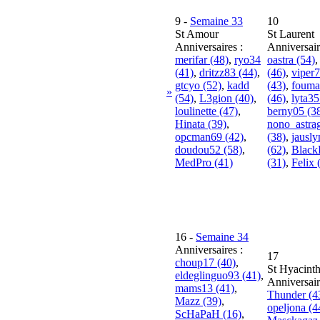
9
-
Semaine 33
10
St Amour
St Laurent
Anniversaires :
Anniversair
merifar (48)
,
ryo34
oastra (54)
(41)
,
dritzz83 (44)
,
(46)
,
viper
gtcyo (52)
,
kadd
(43)
,
fouma
»
(54)
,
L3gion (40)
,
(46)
,
lyta35
loulinette (47)
,
berny05 (3
Hinata (39)
,
nono_astra
opcman69 (42)
,
(38)
,
jausl
doudou52 (58)
,
(62)
,
Black
MedPro (41)
(31)
,
Felix 
16
-
Semaine 34
Anniversaires :
17
choup17 (40)
,
St Hyacint
eldeglinguo93 (41)
,
Anniversair
mams13 (41)
,
Thunder (4
Mazz (39)
,
opeljona (4
ScHaPaH (16)
,