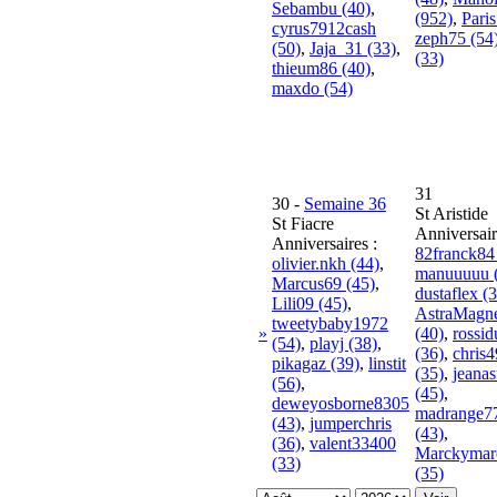
Sebambu (40)
,
(952)
,
Paris
cyrus7912cash
zeph75 (54
(50)
,
Jaja_31 (33)
,
(33)
thieum86 (40)
,
maxdo (54)
31
30
-
Semaine 36
St Aristide
St Fiacre
Anniversair
Anniversaires :
82franck84
olivier.nkh (44)
,
manuuuuu 
Marcus69 (45)
,
dustaflex (
Lili09 (45)
,
AstraMagne
tweetybaby1972
»
(40)
,
rossi
(54)
,
playj (38)
,
(36)
,
chris
pikagaz (39)
,
linstit
(35)
,
jeanas
(56)
,
(45)
,
deweyosborne8305
madrange7
(43)
,
jumperchris
(43)
,
(36)
,
valent33400
Marckymar
(33)
(35)