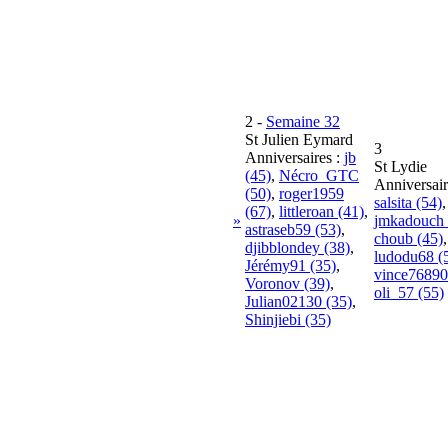
2
-
Semaine 32
St Julien Eymard
3
Anniversaires :
jb
St Lydie
(45)
,
Nécro_GTC
Anniversair
(50)
,
roger1959
salsita (54)
,
(67)
,
littleroan (41)
,
»
jmkadouch 
astraseb59 (53)
,
choub (45)
,
djibblondey (38)
,
ludodu68 (
Jérémy91 (35)
,
vince76890
Voronov (39)
,
oli_57 (55)
Julian02130 (35)
,
Shinjiebi (35)