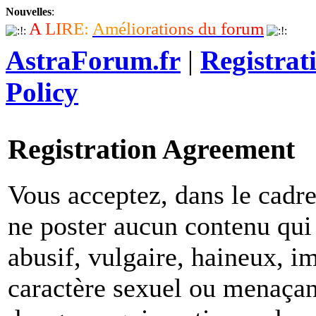
Nouvelles
:
A
L
I
R
E
:
A
m
é
l
i
o
r
a
t
i
o
n
s
d
u
f
o
r
u
m
AstraForum.fr
|
Registrat
Policy
Registration Agreement
Vous acceptez, dans le cadre 
ne poster aucun contenu qui 
abusif, vulgaire, haineux, i
caractère sexuel ou menaçant