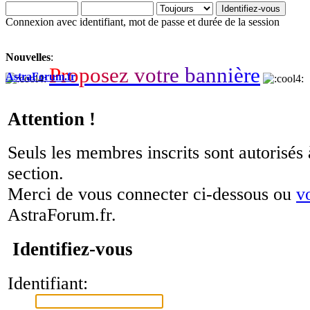
Connexion avec identifiant, mot de passe et durée de la session
Nouvelles
:
P
r
o
p
o
s
e
z
v
o
t
r
e
b
a
n
n
i
è
r
e
AstraForum.fr
Attention !
Seuls les membres inscrits sont autorisés 
section.
Merci de vous connecter ci-dessous ou
v
AstraForum.fr.
Identifiez-vous
Identifiant: