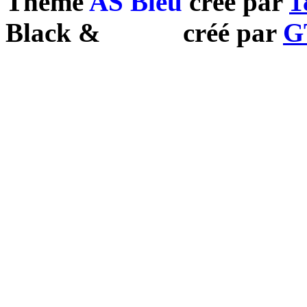
Theme
AS Bleu
créé par
1
Black
&
White
créé par
G