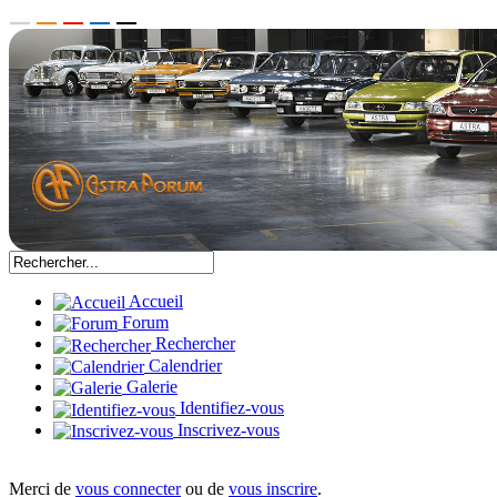
Accueil
Forum
Rechercher
Calendrier
Galerie
Identifiez-vous
Inscrivez-vous
Merci de
vous connecter
ou de
vous inscrire
.