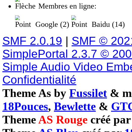
Membres en ligne:
Google (2)
Baidu (14)
SMF 2.0.19
|
SMF © 202
SimplePortal 2.3.7 © 20
Simple Audio Video Emb
Confidentialité
Theme As by
Fussilet
& mo
18Pouces
,
Bewlette
&
GTC
Theme
AS Rouge
créé pa