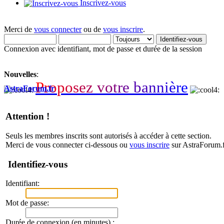
Inscrivez-vous
Merci de
vous connecter
ou de
vous inscrire
.
Connexion avec identifiant, mot de passe et durée de la session
Nouvelles
:
P
r
o
p
o
s
e
z
v
o
t
r
e
b
a
n
n
i
è
r
e
AstraForum.fr
Attention !
Seuls les membres inscrits sont autorisés à accéder à cette section.
Merci de vous connecter ci-dessous ou
vous inscrire
sur AstraForum.f
Identifiez-vous
Identifiant:
Mot de passe:
Durée de connexion (en minutes) :