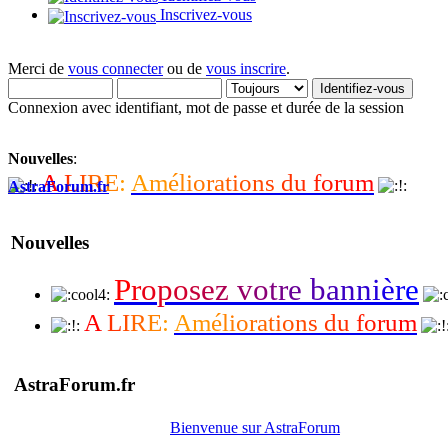
Inscrivez-vous
Merci de
vous connecter
ou de
vous inscrire
.
Connexion avec identifiant, mot de passe et durée de la session
Nouvelles
:
A
L
I
R
E
:
A
m
é
l
i
o
r
a
t
i
o
n
s
d
u
f
o
r
u
m
AstraForum.fr
Nouvelles
P
r
o
p
o
s
e
z
v
o
t
r
e
b
a
n
n
i
è
r
e
A
L
I
R
E
:
A
m
é
l
i
o
r
a
t
i
o
n
s
d
u
f
o
r
u
m
AstraForum.fr
Bienvenue sur AstraForum