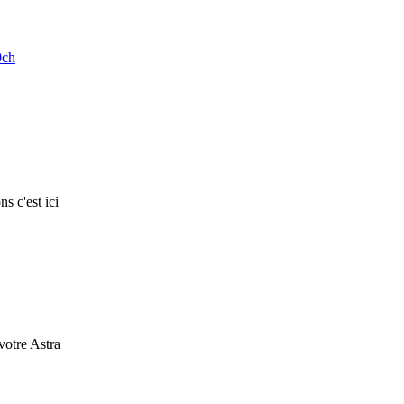
0ch
s c'est ici
 votre Astra