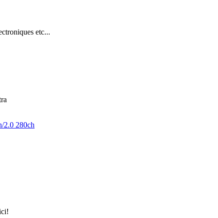
troniques etc...
tra
h/2.0 280ch
ici!