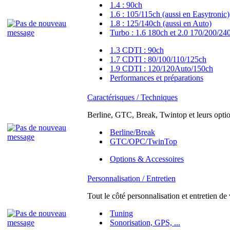
1.4 : 90ch
1.6 : 105/115ch (aussi en Easytronic)
1.8 : 125/140ch (aussi en Auto)
Turbo : 1.6 180ch et 2.0 170/200/24
1.3 CDTI : 90ch
1.7 CDTI : 80/100/110/125ch
1.9 CDTI : 120/120Auto/150ch
Performances et préparations
Caractérisques / Techniques
Berline, GTC, Break, Twintop et leurs option
Berline/Break
GTC/OPC/TwinTop
Options & Accessoires
Personnalisation / Entretien
Tout le côté personnalisation et entretien de
Tuning
Sonorisation, GPS, ...