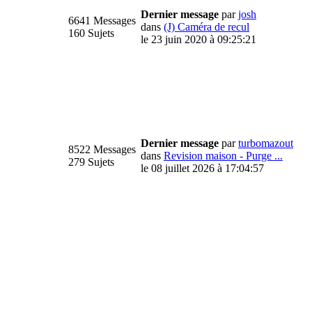
Dernier message
par
josh
6641 Messages
dans
(J) Caméra de recul
160 Sujets
le 23 juin 2020 à 09:25:21
Dernier message
par
turbomazout
8522 Messages
dans
Revision maison - Purge ...
279 Sujets
le 08 juillet 2026 à 17:04:57