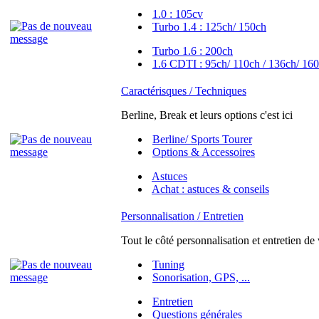
1.0 : 105cv
Turbo 1.4 : 125ch/ 150ch
Turbo 1.6 : 200ch
1.6 CDTI : 95ch/ 110ch / 136ch/ 160
Caractérisques / Techniques
Berline, Break et leurs options c'est ici
Berline/ Sports Tourer
Options & Accessoires
Astuces
Achat : astuces & conseils
Personnalisation / Entretien
Tout le côté personnalisation et entretien de
Tuning
Sonorisation, GPS, ...
Entretien
Questions générales