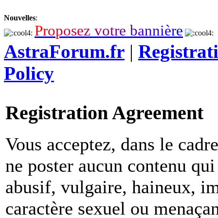
Nouvelles
:
P
r
o
p
o
s
e
z
v
o
t
r
e
b
a
n
n
i
è
r
e
AstraForum.fr
|
Registrat
Policy
Registration Agreement
Vous acceptez, dans le cadre 
ne poster aucun contenu qui 
abusif, vulgaire, haineux, i
caractère sexuel ou menaçant