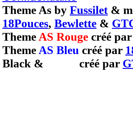
Theme As by
Fussilet
& mo
18Pouces
,
Bewlette
&
GTC
Theme
AS Rouge
créé pa
Theme
AS Bleu
créé par
1
Black
&
White
créé par
G