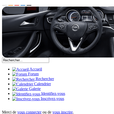
Accueil
Forum
Rechercher
Calendrier
Galerie
Identifiez-vous
Inscrivez-vous
Merci de
vous connecter
ou de
vous inscrire
.