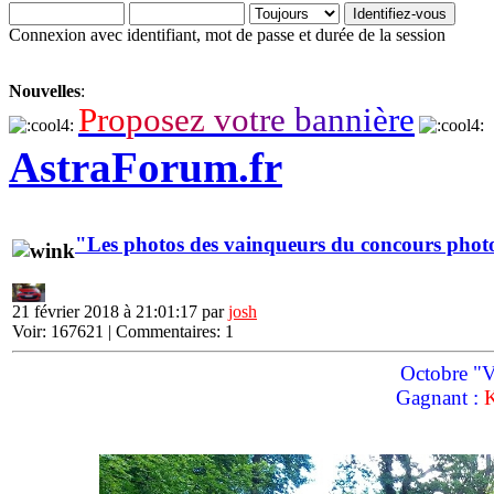
Connexion avec identifiant, mot de passe et durée de la session
Nouvelles
:
P
r
o
p
o
s
e
z
v
o
t
r
e
b
a
n
n
i
è
r
e
AstraForum.fr
"Les photos des vainqueurs du concours phot
21 février 2018 à 21:01:17 par
josh
Voir: 167621 | Commentaires: 1
Octobre "Vo
Gagnant :
K