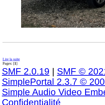
Lire la suite
Pages: [
1
]
SMF 2.0.19
|
SMF © 202
SimplePortal 2.3.7 © 20
Simple Audio Video Emb
Confidentialité