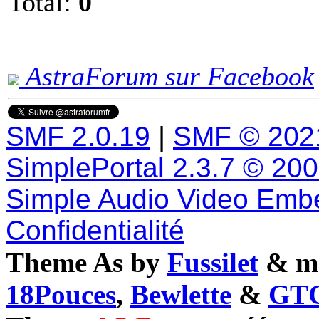
Total:
0
AstraForum sur Facebook
SMF 2.0.19
|
SMF © 202
SimplePortal 2.3.7 © 20
Simple Audio Video Emb
Confidentialité
Theme As by
Fussilet
& mo
18Pouces
,
Bewlette
&
GTC