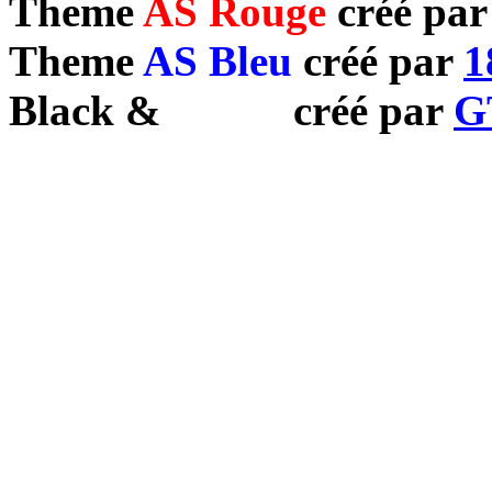
Theme
AS Rouge
créé pa
Theme
AS Bleu
créé par
1
Black
&
White
créé par
G