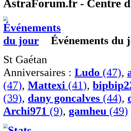
AstraForum.fr - Centre d
Événements du j
St Gaétan
Anniversaires :
Ludo
(47)
,
(47)
,
Mattexi
(41)
,
bipbip2
(39)
,
dany goncalves
(44)
,
Archi971
(9)
,
gamheu
(49)