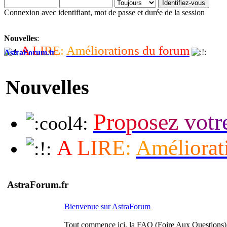
Connexion avec identifiant, mot de passe et durée de la session
Nouvelles
:
A
L
I
R
E
:
A
m
é
l
i
o
r
a
t
i
o
n
s
d
u
f
o
r
u
m
AstraForum.fr
Nouvelles
P
r
o
p
o
s
e
z
v
o
t
r
A
L
I
R
E
:
A
m
é
l
i
o
r
a
t
AstraForum.fr
Bienvenue sur AstraForum
Tout commence ici, la FAQ (Foire Aux Questions)