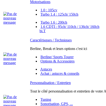
Motorisations
1.0 : 105cv
Turbo 1.4 : 125ch/ 150ch
Turbo 1.6 : 200ch
1.6 CDTI : 95ch/ 110ch / 136ch/ 160ch
bi.T
Caractérisques / Techniques
Berline, Break et leurs options c'est ici
Berline/ Sports Tourer
Options & Accessoires
Astuces
Achat : astuces & conseils
Personnalisation / Entretien
Tout le côté personnalisation et entretien de votre A
Tuning
Sonorisation, GPS, ...