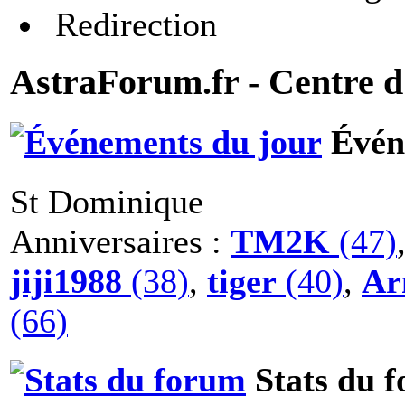
Redirection
AstraForum.fr - Centre d
Évén
St Dominique
Anniversaires :
TM2K
(47)
jiji1988
(38)
,
tiger
(40)
,
Ar
(66)
Stats du 