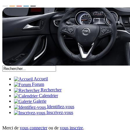
Accueil
Forum
Rechercher
Calendrier
Galerie
Identifiez-vous
Inscrivez-vous
Merci de
vous connecter
ou de
vous inscrire
.