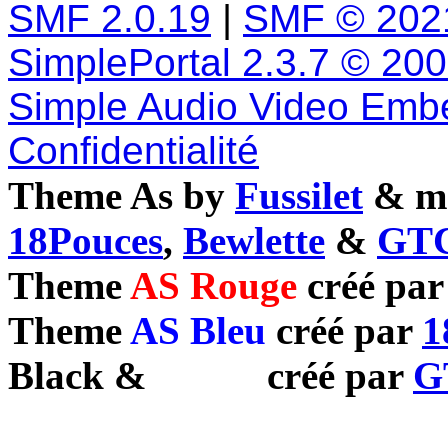
SMF 2.0.19
|
SMF © 202
SimplePortal 2.3.7 © 20
Simple Audio Video Emb
Confidentialité
Theme As by
Fussilet
& mo
18Pouces
,
Bewlette
&
GTC
Theme
AS Rouge
créé pa
Theme
AS Bleu
créé par
1
Black
&
White
créé par
G