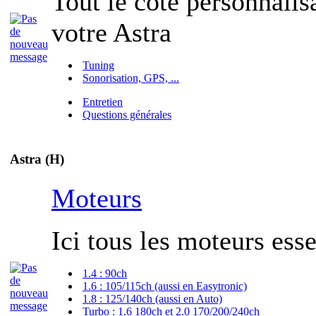
Tout le côté personnalisa
votre Astra
Tuning
Sonorisation, GPS, ...
Entretien
Questions générales
Astra (H)
Moteurs
Ici tous les moteurs esse
1.4 : 90ch
1.6 : 105/115ch (aussi en Easytronic)
1.8 : 125/140ch (aussi en Auto)
Turbo : 1.6 180ch et 2.0 170/200/240ch