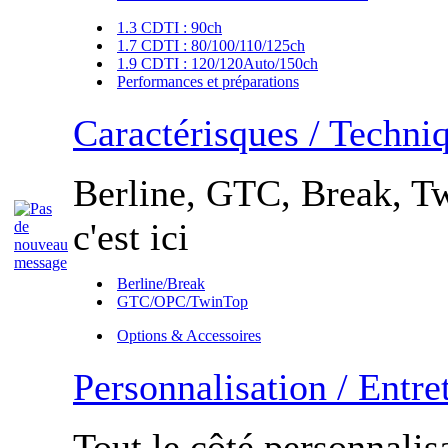
1.3 CDTI : 90ch
1.7 CDTI : 80/100/110/125ch
1.9 CDTI : 120/120Auto/150ch
Performances et préparations
Caractérisques / Techni
Berline, GTC, Break, Tw
c'est ici
Berline/Break
GTC/OPC/TwinTop
Options & Accessoires
Personnalisation / Entre
Tout le côté personnalisa