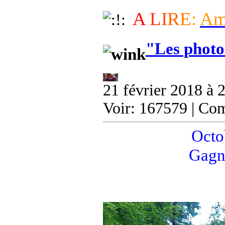
A
L
I
R
E
:
A
"Les photo
21 février 2018 à 
Voir: 167579 | Co
Octob
Gagn