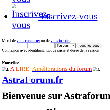
Inscrivez-vous
Merci de
vous connecter
ou de
vous inscrire
.
Connexion avec identifiant, mot de passe et durée de la session
Nouvelles
:
A
L
I
R
E
:
A
m
é
l
i
o
r
a
t
i
o
n
s
d
u
f
o
r
u
m
AstraForum.fr
Bienvenue sur Astraforu