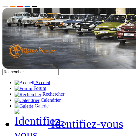
Accueil
Forum
Rechercher
Calendrier
Galerie
Identifiez-vous