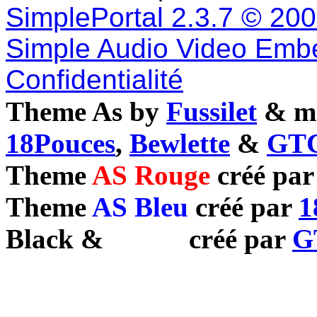
SimplePortal 2.3.7 © 20
Simple Audio Video Emb
Confidentialité
Theme As by
Fussilet
& mo
18Pouces
,
Bewlette
&
GTC
Theme
AS Rouge
créé pa
Theme
AS Bleu
créé par
1
Black
&
White
créé par
G