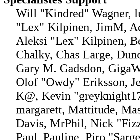
Will "Kindred" Wagner, lu
"Lex" Kilpinen, JimM, Ad
Aleksi "Lex" Kilpinen, B
Chalky, Chas Large, Dunc
Gary M. Gadsdon, GigaWa
Olof "Owdy" Eriksson, Je
K@, Kevin "greyknight17
margarett, Mattitude, Mas
Davis, MrPhil, Nick "Fiz
Paul_Pauline, Piro "Sarg