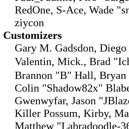
RedOne, S-Ace, Wade "sη
ziycon
Customizers
Gary M. Gadsdon, Diego 
Valentin, Mick., Brad
Brannon "B" Hall, Bryan
Colin "Shadow82x" Blaber
Gwenwyfar, Jason "JBlaz
Killer Possum, Kirby, M
Matthew "Labradoodle-36