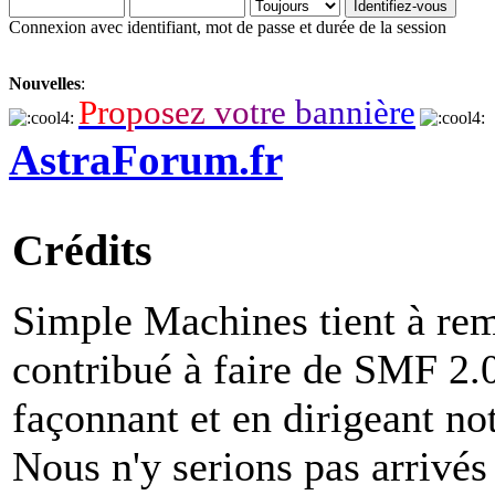
Connexion avec identifiant, mot de passe et durée de la session
Nouvelles
:
P
r
o
p
o
s
e
z
v
o
t
r
e
b
a
n
n
i
è
r
e
AstraForum.fr
Crédits
Simple Machines tient à rem
contribué à faire de SMF 2.0 
façonnant et en dirigeant not
Nous n'y serions pas arrivés