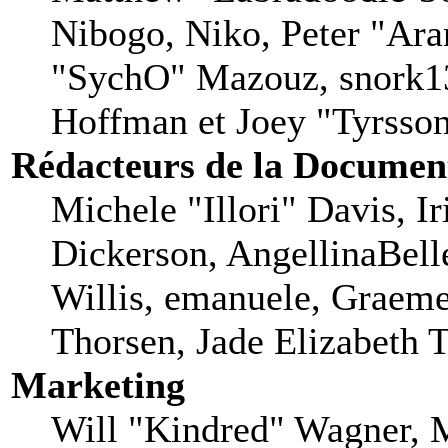
Nibogo, Niko, Peter "Aran
"SychO" Mazouz, snork13
Hoffman et Joey "Tyrsso
Rédacteurs de la Documen
Michele "Illori" Davis, I
Dickerson, AngellinaBell
Willis, emanuele, Graem
Thorsen, Jade Elizabeth 
Marketing
Will "Kindred" Wagner, 