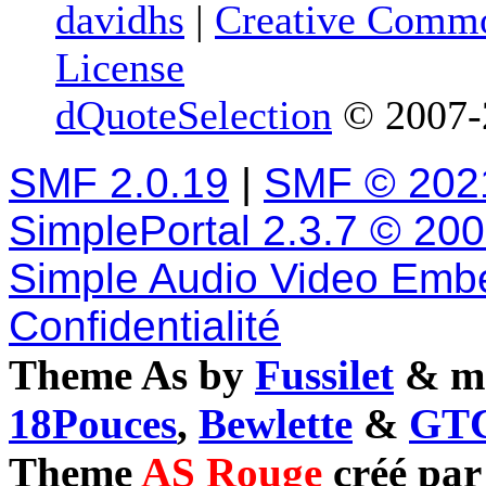
davidhs
|
Creative Commo
License
dQuoteSelection
© 2007-2
SMF 2.0.19
|
SMF © 202
SimplePortal 2.3.7 © 20
Simple Audio Video Emb
Confidentialité
Theme As by
Fussilet
& mo
18Pouces
,
Bewlette
&
GTC
Theme
AS Rouge
créé pa