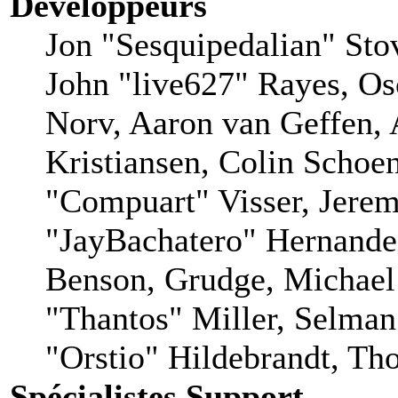
Développeurs
Jon "Sesquipedalian" Stov
John "live627" Rayes, O
Norv, Aaron van Geffen, 
Kristiansen, Colin Schoe
"Compuart" Visser, Jere
"JayBachatero" Hernande
Benson, Grudge, Michae
"Thantos" Miller, Selman
"Orstio" Hildebrandt, Tho
Spécialistes Support