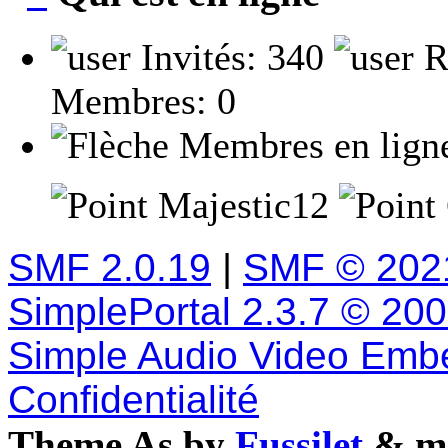
Invités: 340
R
Membres: 0
Membres en lign
Majestic12
SMF 2.0.19
|
SMF © 202
SimplePortal 2.3.7 © 20
Simple Audio Video Emb
Confidentialité
Theme As by
Fussilet
& mo