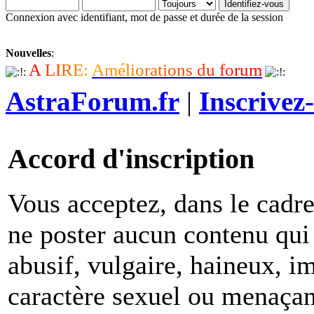
Connexion avec identifiant, mot de passe et durée de la session
Nouvelles
:
A
L
I
R
E
:
A
m
é
l
i
o
r
a
t
i
o
n
s
d
u
f
o
r
u
m
AstraForum.fr
|
Inscrivez
Accord d'inscription
Vous acceptez, dans le cadre 
ne poster aucun contenu qui 
abusif, vulgaire, haineux, i
caractère sexuel ou menaçant