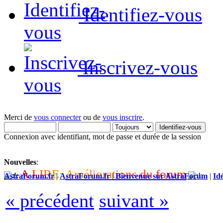
Identifiez-vous
Inscrivez-vous
Merci de
vous connecter
ou de
vous inscrire
.
Connexion avec identifiant, mot de passe et durée de la session
Nouvelles
:
A
L
I
R
E
:
A
m
é
l
i
o
r
a
t
i
o
n
s
d
u
f
o
r
u
m
AstraForum.fr
|
AstraForum.fr
|
Bienvenue sur AstraForum
|
Idé
« précédent
suivant »