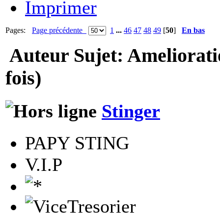
Imprimer
Pages:
Page précédente
1
...
46
47
48
49
[
50
]
En bas
Auteur
Sujet: Ameliorat
fois)
Stinger
PAPY STING
V.I.P