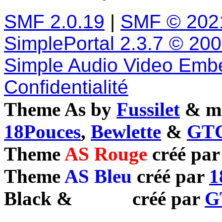
SMF 2.0.19
|
SMF © 202
SimplePortal 2.3.7 © 20
Simple Audio Video Emb
Confidentialité
Theme As by
Fussilet
& mo
18Pouces
,
Bewlette
&
GTC
Theme
AS Rouge
créé pa
Theme
AS Bleu
créé par
1
Black
&
White
créé par
G