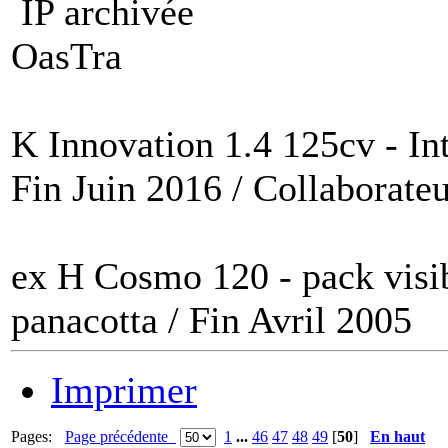
IP archivée
OasTra
K Innovation 1.4 125cv - Int
Fin Juin 2016 / Collaborateu
ex H Cosmo 120 - pack visi
panacotta / Fin Avril 2005
Imprimer
Pages:
Page précédente
1
...
46
47
48
49
[
50
]
En haut