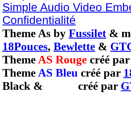
Simple Audio Video Emb
Confidentialité
Theme As by
Fussilet
& mo
18Pouces
,
Bewlette
&
GTC
Theme
AS Rouge
créé pa
Theme
AS Bleu
créé par
1
Black
&
White
créé par
G