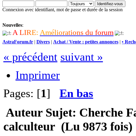
Connexion avec identifiant, mot de passe et durée de la session
Nouvelles
:
A
L
I
R
E
:
A
m
é
l
i
o
r
a
t
i
o
n
s
d
u
f
o
r
u
m
AstraForum.fr
|
Divers
|
Achat / Vente : petites annonces
|
• Rech
« précédent
suivant »
Imprimer
Pages: [
1
]
En bas
Auteur
Sujet: Cherche F
calculteur (Lu 9873 fois)