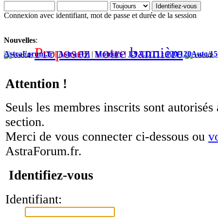
Connexion avec identifiant, mot de passe et durée de la session
Nouvelles
:
P
r
o
p
o
s
e
z
v
o
t
r
e
b
a
n
n
i
è
r
e
AstraForum.fr
|
Astra (H)
|
Moteurs
|
1.9 CDTI : 120/120Auto/1
Attention !
Seuls les membres inscrits sont autorisés 
section.
Merci de vous connecter ci-dessous ou
v
AstraForum.fr.
Identifiez-vous
Identifiant: