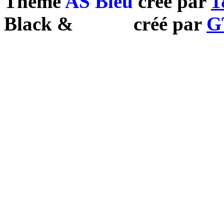
Theme
AS Bleu
créé par
1
Black
&
White
créé par
G