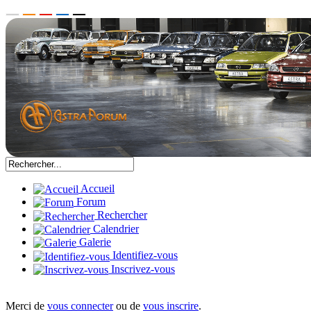
Accueil
Forum
Rechercher
Calendrier
Galerie
Identifiez-vous
Inscrivez-vous
Merci de
vous connecter
ou de
vous inscrire
.