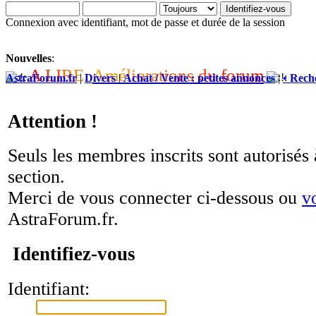
Connexion avec identifiant, mot de passe et durée de la session
Nouvelles
:
A
L
I
R
E
:
A
m
é
l
i
o
r
a
t
i
o
n
s
d
u
f
o
r
u
m
AstraForum.fr
|
Divers
|
Achat / Vente : petites annonces
|
• Rech
Attention !
Seuls les membres inscrits sont autorisés 
section.
Merci de vous connecter ci-dessous ou
v
AstraForum.fr.
Identifiez-vous
Identifiant: