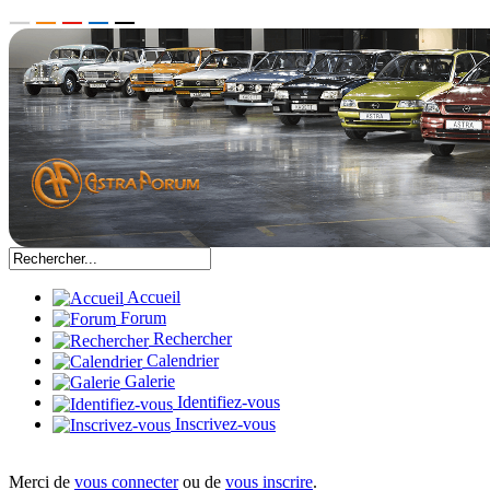
Accueil
Forum
Rechercher
Calendrier
Galerie
Identifiez-vous
Inscrivez-vous
Merci de
vous connecter
ou de
vous inscrire
.