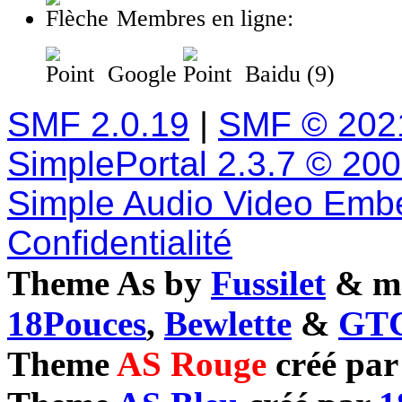
Membres en ligne:
Google
Baidu (9)
SMF 2.0.19
|
SMF © 202
SimplePortal 2.3.7 © 20
Simple Audio Video Emb
Confidentialité
Theme As by
Fussilet
& mo
18Pouces
,
Bewlette
&
GTC
Theme
AS Rouge
créé pa