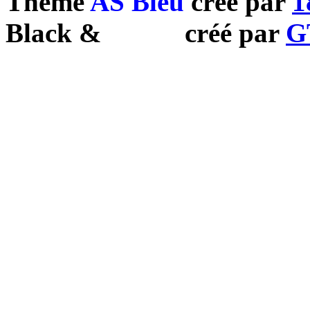
Theme
AS Bleu
créé par
1
Black
&
White
créé par
G