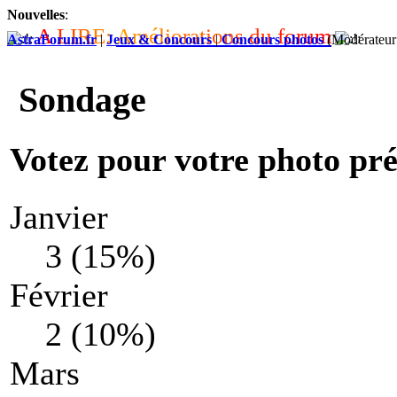
Nouvelles
:
A
L
I
R
E
:
A
m
é
l
i
o
r
a
t
i
o
n
s
d
u
f
o
r
u
m
AstraForum.fr
|
Jeux & Concours
|
Concours photos
(Modérateur
Sondage
Votez pour votre photo pré
Janvier
3 (15%)
Février
2 (10%)
Mars