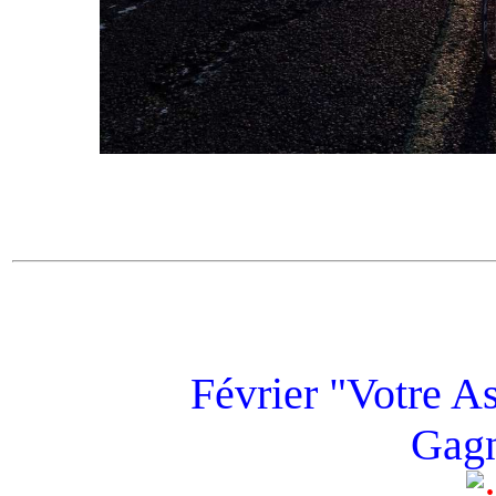
Février "Votre As
Gagn