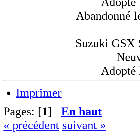
Adopté 
Abandonné l
Suzuki GSX S
Neuv
Adopté 
Imprimer
Pages: [
1
]
En haut
« précédent
suivant »