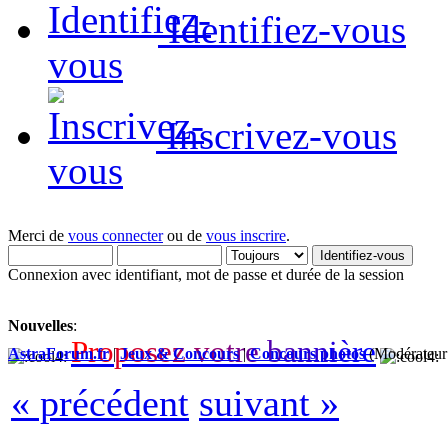
Identifiez-vous
Inscrivez-vous
Merci de
vous connecter
ou de
vous inscrire
.
Connexion avec identifiant, mot de passe et durée de la session
Nouvelles
:
P
r
o
p
o
s
e
z
v
o
t
r
e
b
a
n
n
i
è
r
e
AstraForum.fr
|
Jeux & Concours
|
Concours photos
(Modérateur
« précédent
suivant »