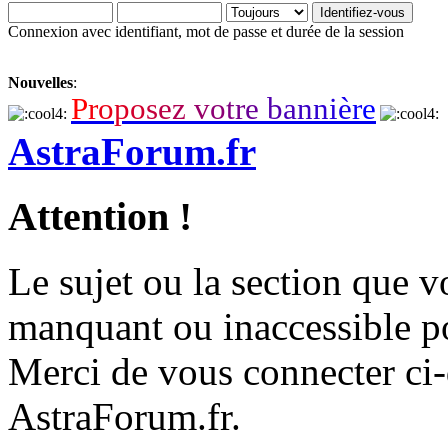
Connexion avec identifiant, mot de passe et durée de la session
Nouvelles
:
P
r
o
p
o
s
e
z
v
o
t
r
e
b
a
n
n
i
è
r
e
AstraForum.fr
Attention !
Le sujet ou la section que vo
manquant ou inaccessible p
Merci de vous connecter ci
AstraForum.fr.