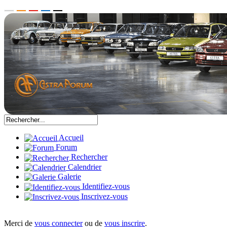
Accueil
Forum
Rechercher
Calendrier
Galerie
Identifiez-vous
Inscrivez-vous
Merci de
vous connecter
ou de
vous inscrire
.