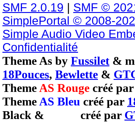
SMF 2.0.19
|
SMF © 202
SimplePortal © 2008-202
Simple Audio Video Emb
Confidentialité
Theme As by
Fussilet
& mo
18Pouces
,
Bewlette
&
GTC
Theme
AS Rouge
créé pa
Theme
AS Bleu
créé par
1
Black
&
White
créé par
G