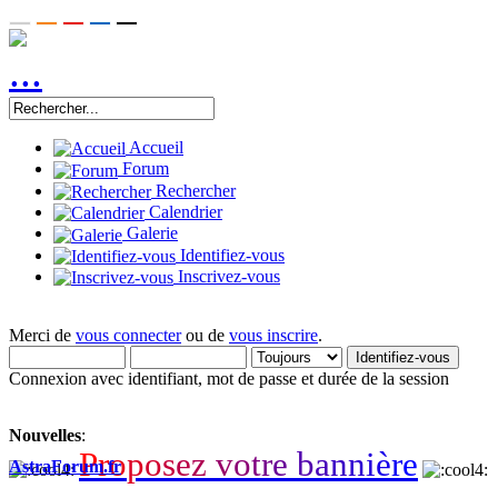
Accueil
Forum
Rechercher
Calendrier
Galerie
Identifiez-vous
Inscrivez-vous
Merci de
vous connecter
ou de
vous inscrire
.
Connexion avec identifiant, mot de passe et durée de la session
Nouvelles
:
P
r
o
p
o
s
e
z
v
o
t
r
e
b
a
n
n
i
è
r
e
AstraForum.fr