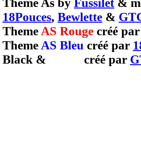
Theme As by
Fussilet
& mo
18Pouces
,
Bewlette
&
GTC
Theme
AS Rouge
créé pa
Theme
AS Bleu
créé par
1
Black
&
White
créé par
G