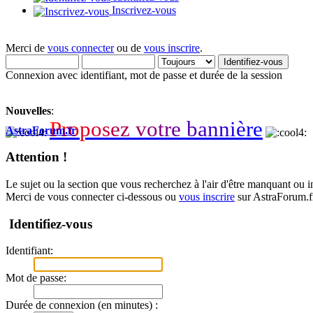
Inscrivez-vous
Merci de
vous connecter
ou de
vous inscrire
.
Connexion avec identifiant, mot de passe et durée de la session
Nouvelles
:
P
r
o
p
o
s
e
z
v
o
t
r
e
b
a
n
n
i
è
r
e
AstraForum.fr
Attention !
Le sujet ou la section que vous recherchez à l'air d'être manquant ou 
Merci de vous connecter ci-dessous ou
vous inscrire
sur AstraForum.f
Identifiez-vous
Identifiant:
Mot de passe:
Durée de connexion (en minutes) :