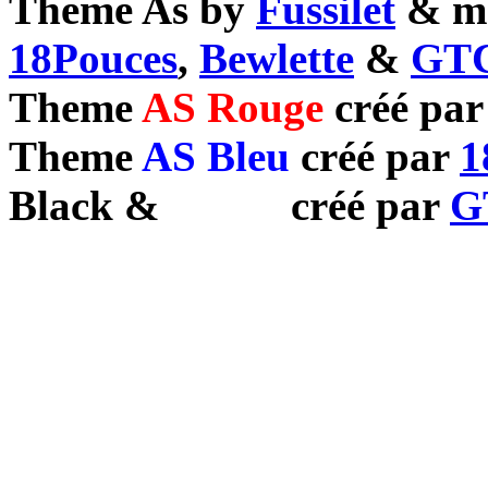
Theme As by
Fussilet
& mo
18Pouces
,
Bewlette
&
GTC
Theme
AS Rouge
créé pa
Theme
AS Bleu
créé par
1
Black
&
White
créé par
G