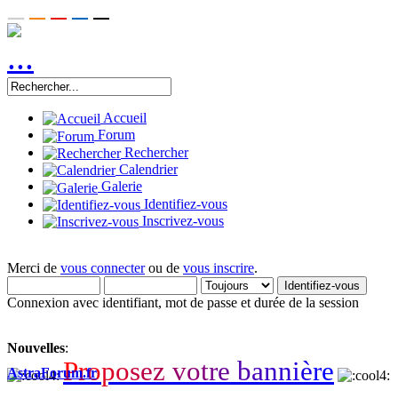
Accueil
Forum
Rechercher
Calendrier
Galerie
Identifiez-vous
Inscrivez-vous
Merci de
vous connecter
ou de
vous inscrire
.
Connexion avec identifiant, mot de passe et durée de la session
Nouvelles
:
P
r
o
p
o
s
e
z
v
o
t
r
e
b
a
n
n
i
è
r
e
AstraForum.fr