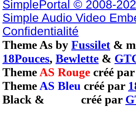
SimplePortal © 2008-202
Simple Audio Video Emb
Confidentialité
Theme As by
Fussilet
& mo
18Pouces
,
Bewlette
&
GTC
Theme
AS Rouge
créé pa
Theme
AS Bleu
créé par
1
Black
&
White
créé par
G