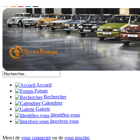
Accueil
Forum
Rechercher
Calendrier
Galerie
Identifiez-vous
Inscrivez-vous
Merci de
vous connecter
ou de
vous inscrire
.