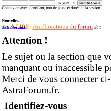
Connexion avec identifiant, mot de passe et durée de la session
Nouvelles
:
A
L
I
R
E
:
A
m
é
l
i
o
r
a
t
i
o
n
s
d
u
f
o
r
u
m
AstraForum.fr
Attention !
Le sujet ou la section que vo
manquant ou inaccessible p
Merci de vous connecter ci
AstraForum.fr.
Identifiez-vous