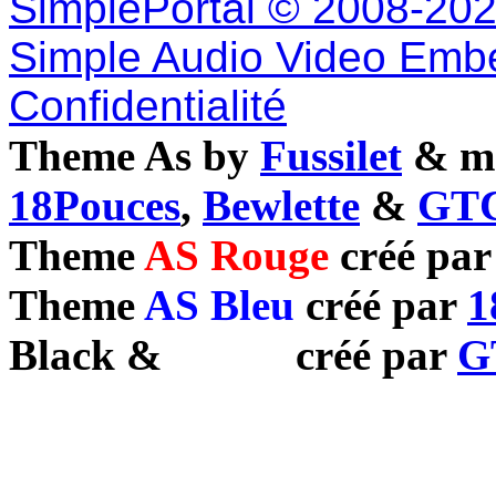
SimplePortal © 2008-202
Simple Audio Video Emb
Confidentialité
Theme As by
Fussilet
& mo
18Pouces
,
Bewlette
&
GTC
Theme
AS Rouge
créé pa
Theme
AS Bleu
créé par
1
Black
&
White
créé par
G