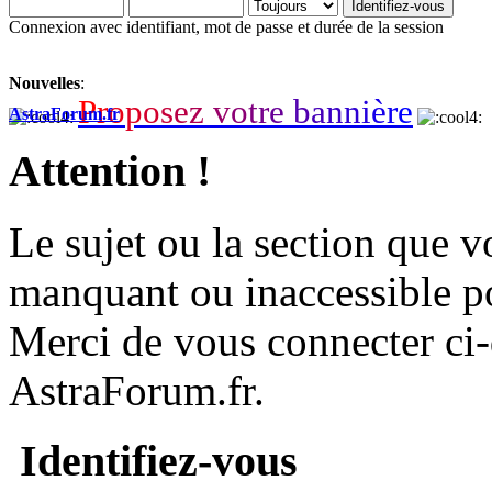
Connexion avec identifiant, mot de passe et durée de la session
Nouvelles
:
P
r
o
p
o
s
e
z
v
o
t
r
e
b
a
n
n
i
è
r
e
AstraForum.fr
Attention !
Le sujet ou la section que vo
manquant ou inaccessible p
Merci de vous connecter ci
AstraForum.fr.
Identifiez-vous