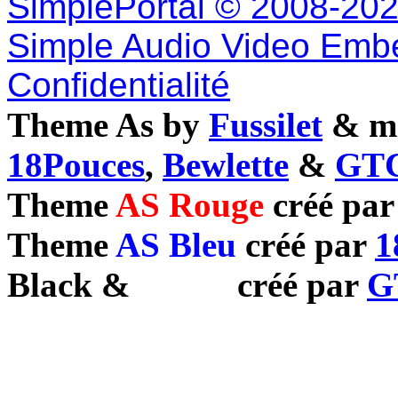
SimplePortal © 2008-202
Simple Audio Video Emb
Confidentialité
Theme As by
Fussilet
& mo
18Pouces
,
Bewlette
&
GTC
Theme
AS Rouge
créé pa
Theme
AS Bleu
créé par
1
Black
&
White
créé par
G