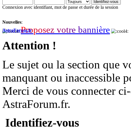
Connexion avec identifiant, mot de passe et durée de la session
Nouvelles
:
P
r
o
p
o
s
e
z
v
o
t
r
e
b
a
n
n
i
è
r
e
AstraForum.fr
Attention !
Le sujet ou la section que vo
manquant ou inaccessible p
Merci de vous connecter ci
AstraForum.fr.
Identifiez-vous