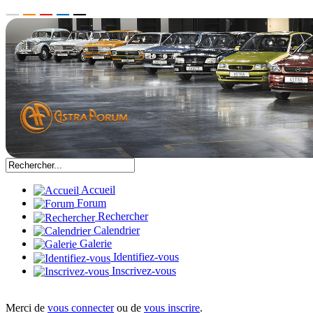
Accueil
Forum
Rechercher
Calendrier
Galerie
Identifiez-vous
Inscrivez-vous
Merci de
vous connecter
ou de
vous inscrire
.