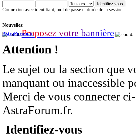
Connexion avec identifiant, mot de passe et durée de la session
Nouvelles
:
P
r
o
p
o
s
e
z
v
o
t
r
e
b
a
n
n
i
è
r
e
AstraForum.fr
Attention !
Le sujet ou la section que vo
manquant ou inaccessible p
Merci de vous connecter ci
AstraForum.fr.
Identifiez-vous