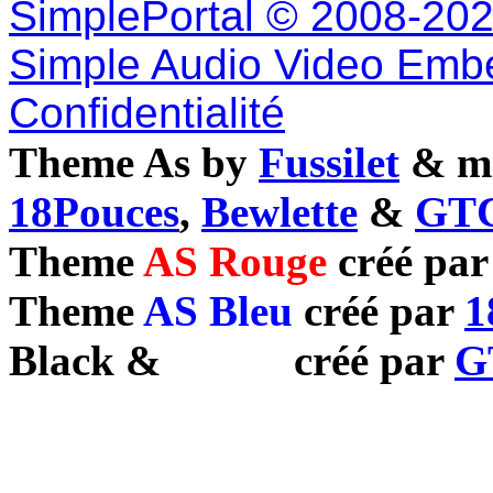
SimplePortal © 2008-202
Simple Audio Video Emb
Confidentialité
Theme As by
Fussilet
& mo
18Pouces
,
Bewlette
&
GTC
Theme
AS Rouge
créé pa
Theme
AS Bleu
créé par
1
Black
&
White
créé par
G