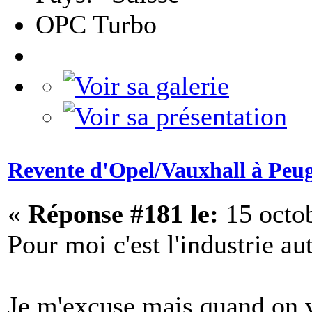
OPC Turbo
Revente d'Opel/Vauxhall à Peu
«
Réponse #181 le:
15 octob
Pour moi c'est l'industrie au
Je m'excuse mais quand on v