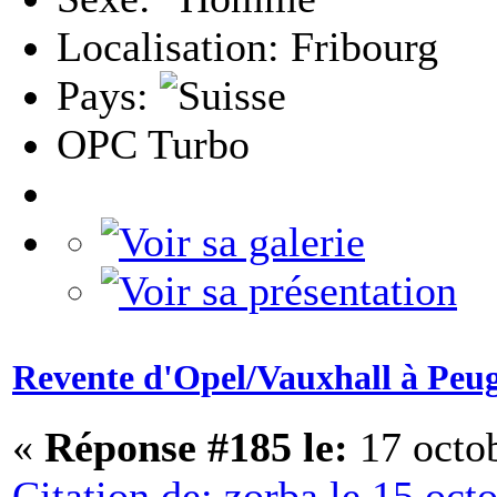
Localisation: Fribourg
Pays:
OPC Turbo
Revente d'Opel/Vauxhall à Peu
«
Réponse #185 le:
17 octob
Citation de: zorba le 15 oct