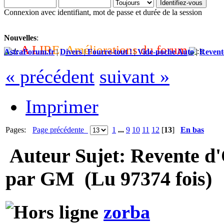
Connexion avec identifiant, mot de passe et durée de la session
Nouvelles
:
A
L
I
R
E
:
A
m
é
l
i
o
r
a
t
i
o
n
s
d
u
f
o
r
u
m
AstraForum.fr
|
Divers
|
Fourre-tout !
|
Vide-poche Auto
|
Revent
« précédent
suivant »
Imprimer
Pages:
Page précédente
1
...
9
10
11
12
[
13
]
En bas
Auteur
Sujet: Revente d
par GM (Lu 97374 fois)
zorba