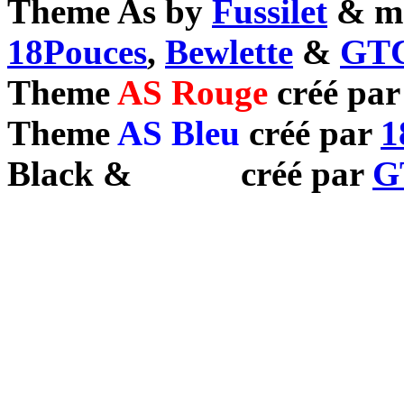
Theme As by
Fussilet
& mo
18Pouces
,
Bewlette
&
GTC
Theme
AS Rouge
créé pa
Theme
AS Bleu
créé par
1
Black
&
White
créé par
G