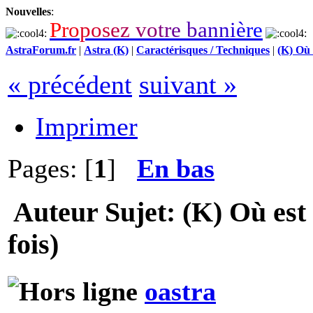
Nouvelles
:
P
r
o
p
o
s
e
z
v
o
t
r
e
b
a
n
n
i
è
r
e
AstraForum.fr
|
Astra (K)
|
Caractérisques / Techniques
|
(K) Où 
« précédent
suivant »
Imprimer
Pages: [
1
]
En bas
Auteur
Sujet: (K) Où est
fois)
oastra