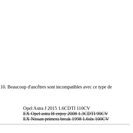
 E10. Beaucoup d'ancêtres sont incompatibles avec ce type de
Opel Astra J 2015 1.6CDTI 110CV
EX Opel astra H enjoy 2008 1.3CDTI 90CV
EX Nissan primera break 1998 1.6slx 100CV