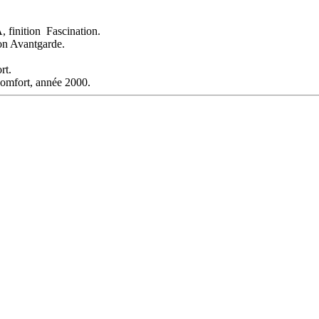
finition Fascination.
on Avantgarde.
rt.
Comfort, année 2000.