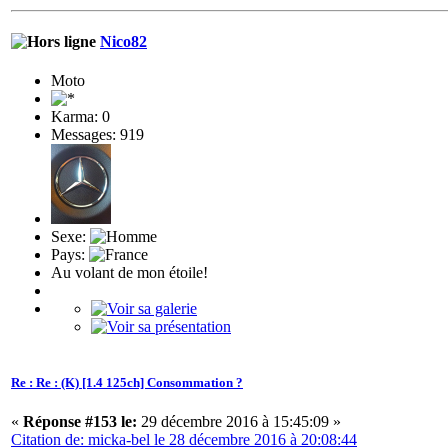
Nico82
Moto
Karma: 0
Messages: 919
Sexe:
Pays:
Au volant de mon étoile!
Re : Re : (K) [1.4 125ch] Consommation ?
«
Réponse #153 le:
29 décembre 2016 à 15:45:09 »
Citation de: micka-bel le 28 décembre 2016 à 20:08:44