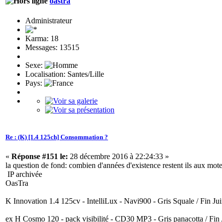
oastra
Administrateur
Karma: 18
Messages: 13515
Sexe:
Localisation: Santes/Lille
Pays:
Re : (K) [1.4 125ch] Consommation ?
«
Réponse #151 le:
28 décembre 2016 à 22:24:33 »
la question de fond: combien d'années d'existence restent ils aux mot
IP archivée
OasTra
K Innovation 1.4 125cv - IntelliLux - Navi900 - Gris Squale / Fin Jui
ex H Cosmo 120 - pack visibilité - CD30 MP3 - Gris panacotta / Fin