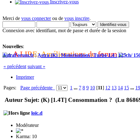
Inscrivez-vous
Merci de
vous connecter
ou de
vous inscrire
.
Connexion avec identifiant, mot de passe et durée de la session
Nouvelles
:
A
L
I
R
E
:
A
m
é
l
i
o
r
a
t
i
o
n
s
d
u
f
o
r
u
m
AstraForum.fr
|
Astra (K)
|
Motorisations
|
Turbo 1.4 : 125ch/ 15
« précédent
suivant »
Imprimer
Pages:
Page précédente
1
...
7
8
9
10
[
11
]
12
13
14
15
...
1
Auteur
Sujet: (K) [1.4T] Consommation ? (Lu 86869
loïc.d
Modérateur
Karma: 10