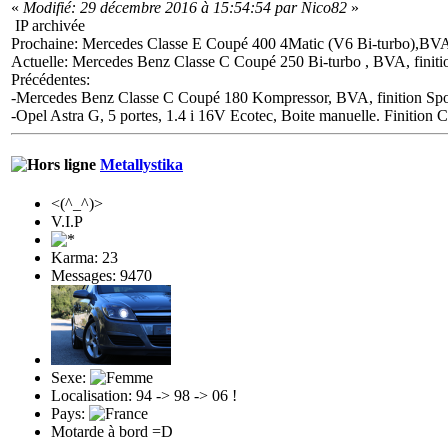
«
Modifié: 29 décembre 2016 à 15:54:54 par Nico82
»
IP archivée
Prochaine: Mercedes Classe E Coupé 400 4Matic (V6 Bi-turbo),BVA, 
Actuelle: Mercedes Benz Classe C Coupé 250 Bi-turbo , BVA, finiti
Précédentes:
-Mercedes Benz Classe C Coupé 180 Kompressor, BVA, finition Spo
-Opel Astra G, 5 portes, 1.4 i 16V Ecotec, Boite manuelle. Finition 
Metallystika
<(^_^)>
V.I.P
Karma: 23
Messages: 9470
Sexe:
Localisation: 94 -> 98 -> 06 !
Pays:
Motarde à bord =D