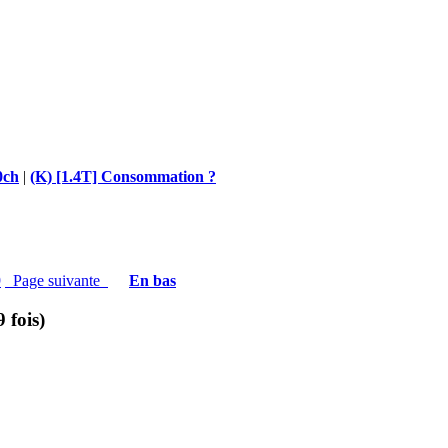
0ch
|
(K) [1.4T] Consommation ?
9
Page suivante
En bas
 fois)