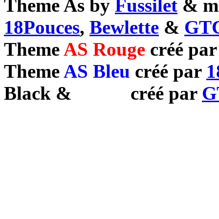
Theme As by
Fussilet
& mo
18Pouces
,
Bewlette
&
GTC
Theme
AS Rouge
créé pa
Theme
AS Bleu
créé par
1
Black
&
White
créé par
G