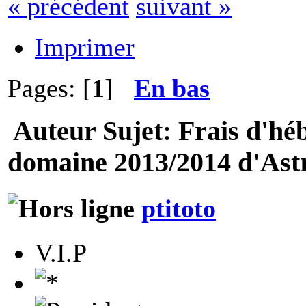
« précédent
suivant »
Imprimer
Pages: [
1
]
En bas
Auteur
Sujet: Frais d'h
domaine 2013/2014 d'Ast
ptitoto
V.I.P