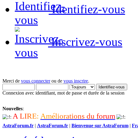
Identifiez-vous
Inscrivez-vous
Merci de
vous connecter
ou de
vous inscrire
.
Connexion avec identifiant, mot de passe et durée de la session
Nouvelles
:
A
L
I
R
E
:
A
m
é
l
i
o
r
a
t
i
o
n
s
d
u
f
o
r
u
m
AstraForum.fr
|
AstraForum.fr
|
Bienvenue sur AstraForum
|
Fr