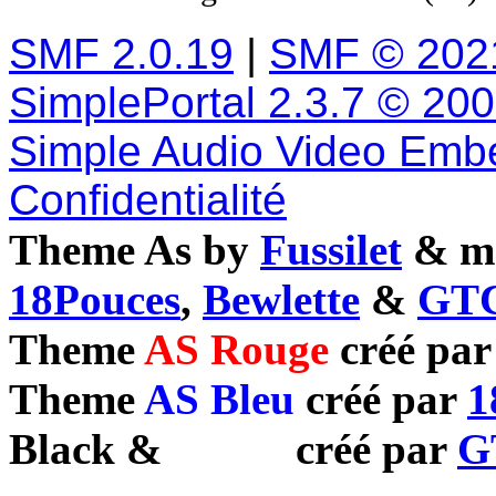
SMF 2.0.19
|
SMF © 202
SimplePortal 2.3.7 © 20
Simple Audio Video Emb
Confidentialité
Theme As by
Fussilet
& mo
18Pouces
,
Bewlette
&
GTC
Theme
AS Rouge
créé pa
Theme
AS Bleu
créé par
1
Black
&
White
créé par
G