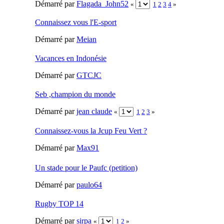
Démarré par
Flagada_John52
«
1
2
3
4
»
Connaissez vous l'E-sport
Démarré par
Meian
Vacances en Indonésie
Démarré par
GTCJC
Seb ,champion du monde
Démarré par
jean claude
«
1
2
3
»
Connaissez-vous la Jcup Feu Vert ?
Démarré par
Max91
Un stade pour le Paufc (petition)
Démarré par
paulo64
Rugby TOP 14
Démarré par
sirpa
«
1
2
»