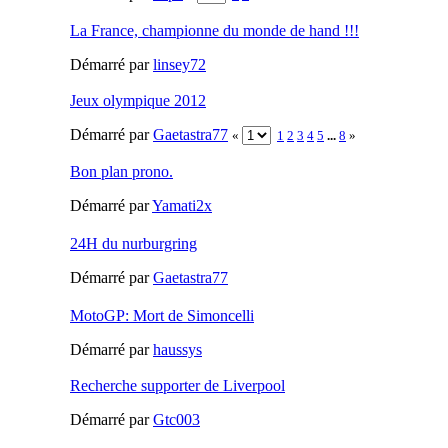
La France, championne du monde de hand !!!
Démarré par
linsey72
Jeux olympique 2012
Démarré par
Gaetastra77
«
1
2
3
4
5
...
8
»
Bon plan prono.
Démarré par
Yamati2x
24H du nurburgring
Démarré par
Gaetastra77
MotoGP: Mort de Simoncelli
Démarré par
haussys
Recherche supporter de Liverpool
Démarré par
Gtc003