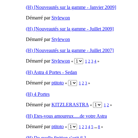
(H) [Nouveautés sur la gamme - Janvier 2009]
Démarré par
Stylewon
(H) [Nouveautés sur la gamme - Juillet 2009]
Démarré par
Stylewon
(H) [Nouveautés sur la gamme - Juillet 2007]
Démarré par
Stylewon
«
1
2
3
4
»
(H) Astra 4 Portes - Sedan
Démarré par
ptitoto
«
1
2
3
»
(H) 4 Portes
Démarré par
KITZLERASTRA
«
1
2
»
(H) Etes-vous amoureux.....de votre Astra
Démarré par
ptitoto
«
1
2
3
4
5
...
8
»
(H) De quelle finition s'agit il ?