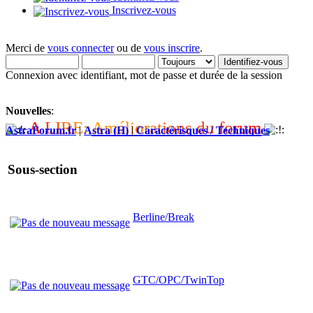
Inscrivez-vous
Merci de
vous connecter
ou de
vous inscrire
.
Connexion avec identifiant, mot de passe et durée de la session
Nouvelles
:
A
L
I
R
E
:
A
m
é
l
i
o
r
a
t
i
o
n
s
d
u
f
o
r
u
m
AstraForum.fr
|
Astra (H)
|
Caractérisques / Techniques
Sous-section
Berline/Break
GTC/OPC/TwinTop