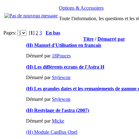
Options & Accessoires
Toute l'information, les questions et les r
Pages:
[
1
]
2
3
En bas
Titre
/
Démarré par
(H) Manuel d'Utilisation en français
Démarré par
18Pouces
(H) Les différents ecrans de l'Astra H
Démarré par
Stylewon
(H) Les grandes dates et les remaniements de gamme 
Démarré par
Stylewon
(H) Restylage de l'astra (2007)
Démarré par
Micke
(H) Module CanBus Opel