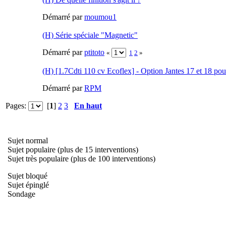
Démarré par
moumou1
(H) Série spéciale "Magnetic"
Démarré par
ptitoto
«
1
2
»
(H) [1.7Cdti 110 cv Ecoflex] - Option Jantes 17 et 18 pou
Démarré par
RPM
Pages:
[
1
]
2
3
En haut
Sujet normal
Sujet populaire (plus de 15 interventions)
Sujet très populaire (plus de 100 interventions)
Sujet bloqué
Sujet épinglé
Sondage