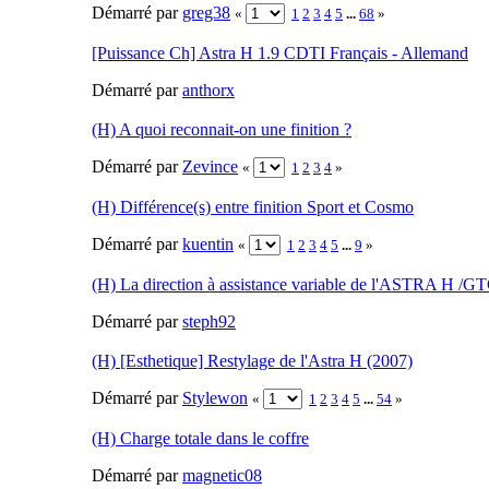
Démarré par
greg38
«
1
2
3
4
5
...
68
»
[Puissance Ch] Astra H 1.9 CDTI Français - Allemand
Démarré par
anthorx
(H) A quoi reconnait-on une finition ?
Démarré par
Zevince
«
1
2
3
4
»
(H) Différence(s) entre finition Sport et Cosmo
Démarré par
kuentin
«
1
2
3
4
5
...
9
»
(H) La direction à assistance variable de l'ASTRA H /G
Démarré par
steph92
(H) [Esthetique] Restylage de l'Astra H (2007)
Démarré par
Stylewon
«
1
2
3
4
5
...
54
»
(H) Charge totale dans le coffre
Démarré par
magnetic08