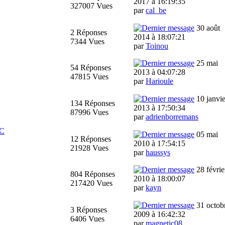
2017 à 16:19:35
327007 Vues
par
cal_be
30 août
2 Réponses
2014 à 18:07:21
7344 Vues
par
Toinou
25 mai
54 Réponses
2013 à 04:07:28
47815 Vues
par
Harioule
10 janvie
134 Réponses
2013 à 17:50:34
87996 Vues
par
adrienborremans
TC
05 mai
12 Réponses
2010 à 17:54:15
21928 Vues
par
haussys
28 févrie
804 Réponses
2010 à 18:00:07
217420 Vues
par
kayn
31 octob
3 Réponses
2009 à 16:42:32
6406 Vues
par
magnetic08