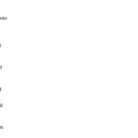
vier
3
9
1
il
rs