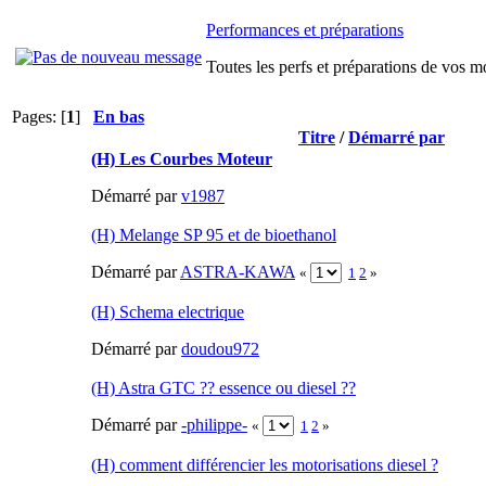
Performances et préparations
Toutes les perfs et préparations de vos m
Pages: [
1
]
En bas
Titre
/
Démarré par
(H) Les Courbes Moteur
Démarré par
v1987
(H) Melange SP 95 et de bioethanol
Démarré par
ASTRA-KAWA
«
1
2
»
(H) Schema electrique
Démarré par
doudou972
(H) Astra GTC ?? essence ou diesel ??
Démarré par
-philippe-
«
1
2
»
(H) comment différencier les motorisations diesel ?