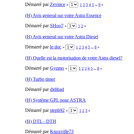
Démarré par
Zevince
«
1
2
3
4
5
...
9
»
(H) Avis general sur votre Astra Essence
Démarré par
SHoo7
«
1
2
»
(H) Avis general sur votre Astra Diesel
Démarré par
le doc
«
1
2
3
4
5
...
8
»
(H) Quelle est la motorisation de votre Astra diesel?
Démarré par
Gyzmo
«
1
2
3
4
5
...
8
»
(H) Turbo timer
Démarré par
didibad
(H) Système GPL pour ASTRA
Démarré par
steph92
«
1
2
3
»
(H) DTL - DTH
Démarré par
Knoxville73