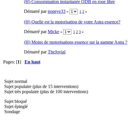
(H) Consommation instantanée ODB en roue libre
Démarré par
popeye33
«
1
2
»
(H) Quelle est la motorisation de votre Astra essence?
Démarré par
Micke
«
1
2
3
»
(H) Moins de motorisations essence sur la gamme Astra ?
Démarré par
TheJovial
Pages: [
1
]
En haut
Sujet normal
Sujet populaire (plus de 15 interventions)
Sujet très populaire (plus de 100 interventions)
Sujet bloqué
Sujet épinglé
Sondage