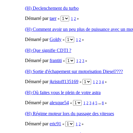
(H) Declenchement du turbo
Démarré par
taer
«
1
2
»
(H) Comment avoir un peu plus de puissance avec un mo
Démarré par
Goldy
«
1
2
»
(H) Que signifie CDTI ?
Démarré par
frantiti
«
1
2
3
»
(H) Sortie d'échapement sur motorisation Diesel????
Démarré par
jkristoff135169
«
1
2
3
4
»
(H) Où faites vous le plein de votre astra
Démarré par
alexque54
«
1
2
3
4
5
...
8
»
(H) Régime moteur lors du passage des vitesses
Démarré par
eric91
«
1
2
»