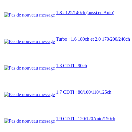
1.8 : 125/140ch (aussi en Auto)
Turbo : 1.6 180ch et 2.0 170/200/240ch
1.3 CDTI : 90ch
1.7 CDTI : 80/100/110/125ch
1.9 CDTI : 120/120Auto/150ch