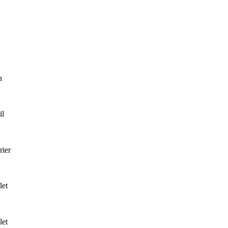
n
il
rier
let
let