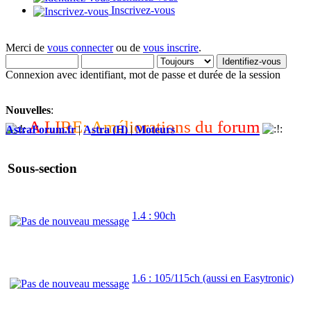
Inscrivez-vous
Merci de
vous connecter
ou de
vous inscrire
.
Connexion avec identifiant, mot de passe et durée de la session
Nouvelles
:
A
L
I
R
E
:
A
m
é
l
i
o
r
a
t
i
o
n
s
d
u
f
o
r
u
m
AstraForum.fr
|
Astra (H)
|
Moteurs
Sous-section
1.4 : 90ch
1.6 : 105/115ch (aussi en Easytronic)