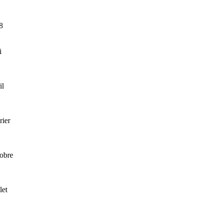
8
i
il
rier
obre
let