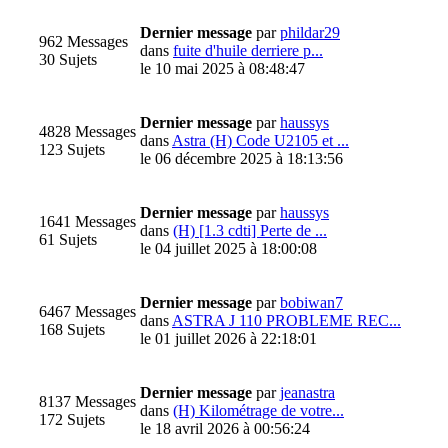
Dernier message
par
phildar29
962 Messages
dans
fuite d'huile derriere p...
30 Sujets
le 10 mai 2025 à 08:48:47
Dernier message
par
haussys
4828 Messages
dans
Astra (H) Code U2105 et ...
123 Sujets
le 06 décembre 2025 à 18:13:56
Dernier message
par
haussys
1641 Messages
dans
(H) [1.3 cdti] Perte de ...
61 Sujets
le 04 juillet 2025 à 18:00:08
Dernier message
par
bobiwan7
6467 Messages
dans
ASTRA J 110 PROBLEME REC...
168 Sujets
le 01 juillet 2026 à 22:18:01
Dernier message
par
jeanastra
8137 Messages
dans
(H) Kilométrage de votre...
172 Sujets
le 18 avril 2026 à 00:56:24