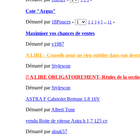
Cote "Argus"
Démarré par
18Pouces
«
1
2
3
4
5
...
11
»
Maximiser vos chances de ventes
Démarré par
v1987
A LIRE - Conseils pour ne rien oublier dans son descri
Démarré par
Stylewon
!! A LIRE OBLIGATOIREMENT- Règles de la section
Démarré par
Stylewon
ASTRA F Cabriolet Bertone 1.8 16V
Démarré par
Albert Tone
vendu Boite de vitesse Astra h 1,7 125 cv
Démarré par
slouk57