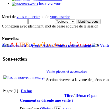
Inscrivez-vous
Merci de
vous connecter
ou de
vous inscrire
.
Connexion avec identifiant, mot de passe et durée de la session
Nouvelles
:
A
L
I
R
E
:
A
m
é
l
i
o
r
a
t
i
o
n
s
d
u
f
o
r
u
m
AstraForum.fr
|
Divers
|
Achat / Vente : petites annonces
|
• Vente
Sous-section
Vente pièces et accessoires
Section réservée à la vente de pièces et a
Pages: [
1
]
En bas
Titre
/
Démarré par
Comment se déroule une vente ?
Démarré par
Olivier
«
1
2
3
»