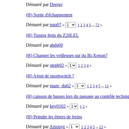
Démarré par
Deejay
(H) Sortie d'échappement
Démarré par
toto07
«
1
2
3
4
5
...
72
»
(H) Tuning frein du Z20LEL
Démarré par
abds69
(H) Changer les veilleuses sur du Bi-Xenon?
Démarré par
steph92
«
1
2
3
4
»
(H) Ajout de sportswitch ?
Démarré par
maze_du62
«
1
2
3
4
5
...
11
»
(H) caisson de basses lors du passage au contrôle techni
Démarré par
kev0102
«
1
2
»
(H) Peindre les étriers de freins
Démarré par
Arsouye
«
1
2
3
4
5
...
13
»