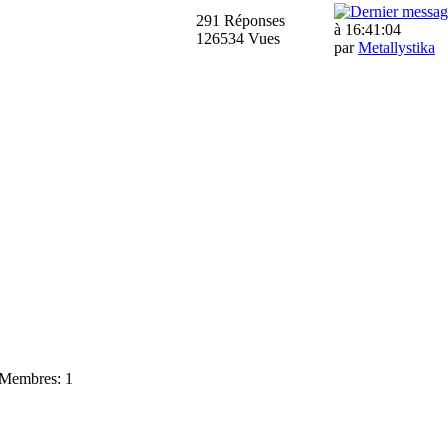
291 Réponses
à 16:41:04
126534 Vues
par
Metallystika
Membres: 1