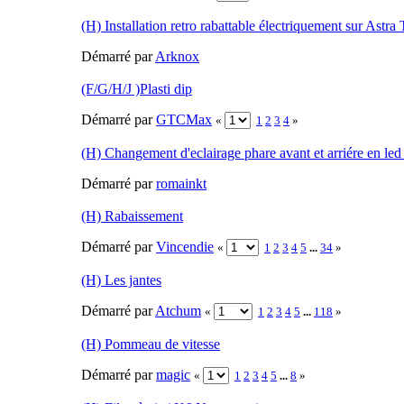
(H) Installation retro rabattable électriquement sur Astra
Démarré par
Arknox
(F/G/H/J )Plasti dip
Démarré par
GTCMax
«
1
2
3
4
»
(H) Changement d'eclairage phare avant et arriére en led (
Démarré par
romainkt
(H) Rabaissement
Démarré par
Vincendie
«
1
2
3
4
5
...
34
»
(H) Les jantes
Démarré par
Atchum
«
1
2
3
4
5
...
118
»
(H) Pommeau de vitesse
Démarré par
magic
«
1
2
3
4
5
...
8
»