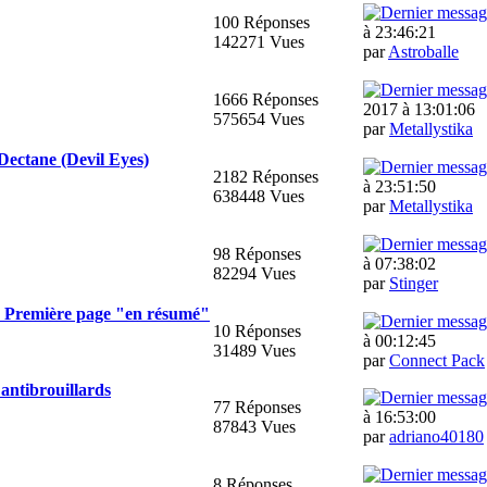
100 Réponses
à 23:46:21
142271 Vues
par
Astroballe
1666 Réponses
2017 à 13:01:06
575654 Vues
par
Metallystika
Dectane (Devil Eyes)
2182 Réponses
à 23:51:50
638448 Vues
par
Metallystika
98 Réponses
à 07:38:02
82294 Vues
par
Stinger
- Première page "en résumé"
10 Réponses
à 00:12:45
31489 Vues
par
Connect Pack
 antibrouillards
77 Réponses
à 16:53:00
87843 Vues
par
adriano40180
8 Réponses