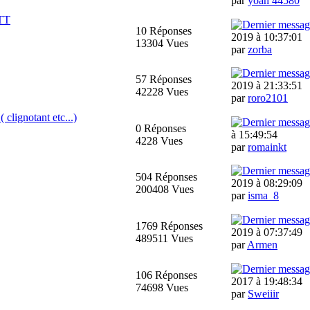
par
yoan 44580
 TT
10 Réponses
2019 à 10:37:01
13304 Vues
par
zorba
57 Réponses
2019 à 21:33:51
42228 Vues
par
roro2101
 clignotant etc...)
0 Réponses
à 15:49:54
4228 Vues
par
romainkt
504 Réponses
2019 à 08:29:09
200408 Vues
par
isma_8
1769 Réponses
2019 à 07:37:49
489511 Vues
par
Armen
106 Réponses
2017 à 19:48:34
74698 Vues
par
Sweiiir