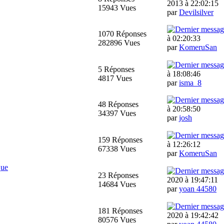
2013 à 22:02:15
15943 Vues
par
Devilsilver
1070 Réponses
à 02:20:33
282896 Vues
par
KomeruSan
5 Réponses
à 18:08:46
4817 Vues
par
isma_8
48 Réponses
à 20:58:50
34397 Vues
par
josh
159 Réponses
à 12:26:12
67338 Vues
par
KomeruSan
que
23 Réponses
2020 à 19:47:11
14684 Vues
par
yoan 44580
181 Réponses
2020 à 19:42:42
80576 Vues