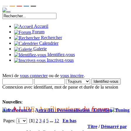
Accueil
Forum
Rechercher
Calendrier
Galerie
Identifiez-vous
Inscrivez-vous
Merci de
vous connecter
ou de
vous inscrire
.
Connexion avec identifiant, mot de passe et durée de la session
Nouvelles
:
A
L
I
R
E
:
A
m
é
l
i
o
r
a
t
i
o
n
s
d
u
f
o
r
u
m
AstraForum.fr
|
Astra (H)
|
Personnalisation / Entretien
|
Tuning
Pages:
[
1
]
2
3
4
5
...
12
En bas
Titre
/
Démarré par