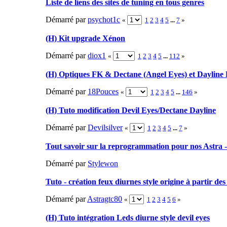
Liste de liens des sites de tuning en tous genres
Démarré par
psychot1c
«
1
2
3
4
5
...
7
»
(H) Kit upgrade Xénon
Démarré par
diox1
«
1
2
3
4
5
...
112
»
(H) Optiques FK & Dectane (Angel Eyes) et Dayline 
Démarré par
18Pouces
«
1
2
3
4
5
...
146
»
(H) Tuto modification Devil Eyes/Dectane Dayline
Démarré par
Devilsilver
«
1
2
3
4
5
...
7
»
Tout savoir sur la reprogrammation pour nos Astra 
Démarré par
Stylewon
Tuto - création feux diurnes style origine à partir des
Démarré par
Astragtc80
«
1
2
3
4
5
6
»
(H) Tuto intégration Leds diurne style devil eyes