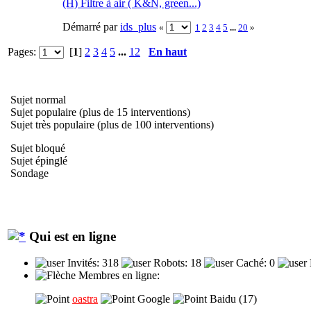
(H) Filtre à air ( K&N, green...)
Démarré par
ids_plus
«
1
2
3
4
5
...
20
»
Pages:
[
1
]
2
3
4
5
...
12
En haut
Sujet normal
Sujet populaire (plus de 15 interventions)
Sujet très populaire (plus de 100 interventions)
Sujet bloqué
Sujet épinglé
Sondage
Qui est en ligne
Invités: 318
Robots: 18
Caché: 0
Membres en ligne:
oastra
Google
Baidu (17)