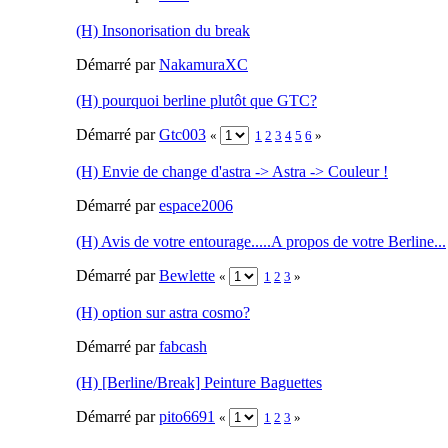
(H) Insonorisation du break
Démarré par
NakamuraXC
(H) pourquoi berline plutôt que GTC?
Démarré par
Gtc003
«
1
2
3
4
5
6
»
(H) Envie de change d'astra -> Astra -> Couleur !
Démarré par
espace2006
(H) Avis de votre entourage.....A propos de votre Berline...
Démarré par
Bewlette
«
1
2
3
»
(H) option sur astra cosmo?
Démarré par
fabcash
(H) [Berline/Break] Peinture Baguettes
Démarré par
pito6691
«
1
2
3
»