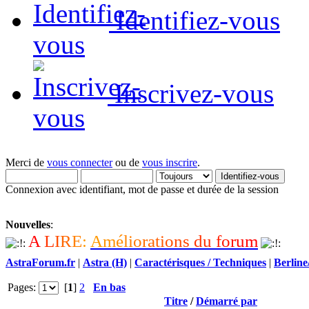
Identifiez-vous
Inscrivez-vous
Merci de
vous connecter
ou de
vous inscrire
.
Connexion avec identifiant, mot de passe et durée de la session
Nouvelles
:
A
L
I
R
E
:
A
m
é
l
i
o
r
a
t
i
o
n
s
d
u
f
o
r
u
m
AstraForum.fr
|
Astra (H)
|
Caractérisques / Techniques
|
Berlin
Pages:
[
1
]
2
En bas
Titre
/
Démarré par