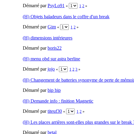
Démarré par
PsyLo91
«
1
2
»
(H) Objets baladeurs dans le coffre d'un break
Démarré par
Gim
«
1
2
»
(H) dimensions intérieures
Démarré par
boris22
(H) menu obd sur astra berline
Démarré par
jojo
«
1
2
3
»
(H) Changement de batteries synonyme de perte de mémoi
Démarré par
bip bip
(H) Demande info : finition Magnetic
Démarré par
titeuf30
«
1
2
»
(H) Les places arrières sont-elles plus grandes sur le break 
Démarré par
betal