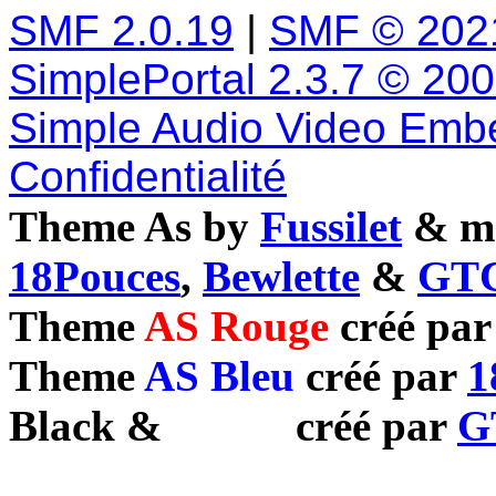
SMF 2.0.19
|
SMF © 202
SimplePortal 2.3.7 © 20
Simple Audio Video Emb
Confidentialité
Theme As by
Fussilet
& mo
18Pouces
,
Bewlette
&
GTC
Theme
AS Rouge
créé pa
Theme
AS Bleu
créé par
1
Black
&
White
créé par
G