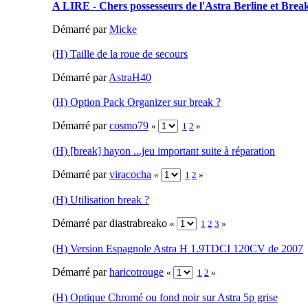
A LIRE - Chers possesseurs de l'Astra Berline et Break
Démarré par
Micke
(H) Taille de la roue de secours
Démarré par
AstraH40
(H) Option Pack Organizer sur break ?
Démarré par
cosmo79
«
1
2
»
(H) [break] hayon ...jeu important suite à réparation
Démarré par
viracocha
«
1
2
»
(H) Utilisation break ?
Démarré par diastrabreako
«
1
2
3
»
(H) Version Espagnole Astra H 1.9TDCI 120CV de 2007
Démarré par
haricotrouge
«
1
2
»
(H) Optique Chromé ou fond noir sur Astra 5p grise