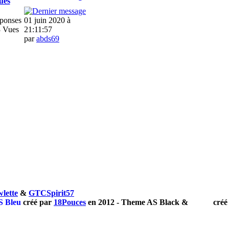
ues
ponses
01 juin 2020 à
 Vues
21:11:57
par
abds69
lette
&
GTCSpirit57
S Bleu
créé par
18Pouces
en 2012 - Theme
AS
Black
&
White
créé