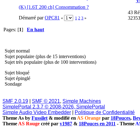
V
(K) [1.6T 200 ch] Consommation ?
43 Ré
Démarré par
OPC81
32353
«
1
2
3
»
Pages: [
1
]
En haut
Sujet normal
Sujet populaire (plus de 15 interventions)
Sujet très populaire (plus de 100 interventions)
Sujet bloqué
Sujet épinglé
Sondage
SMF 2.0.19
|
SMF © 2021
,
Simple Machines
SimplePortal 2.3.7 © 2008-2026, SimplePortal
Simple Audio Video Embedder
|
Politique de Confidentialité
Theme As by
Fussilet
& modifié en
AS Orange
par
18Pouces
,
Bew
Theme
AS Rouge
créé par
v1987
&
18Pouces en 2011
-
Theme
A