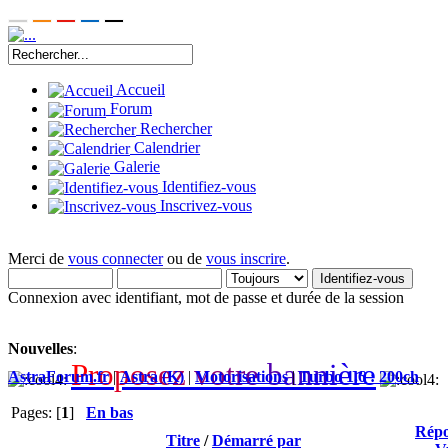
Accueil
Forum
Rechercher
Calendrier
Galerie
Identifiez-vous
Inscrivez-vous
Merci de
vous connecter
ou de
vous inscrire
.
Connexion avec identifiant, mot de passe et durée de la session
Nouvelles
:
P
r
o
p
o
s
e
z
v
o
t
r
e
b
a
n
n
i
è
r
e
AstraForum.fr
|
Astra (K)
|
Motorisations
|
Turbo 1.6 : 200ch
Pages: [
1
]
En bas
Répo
Titre
/
Démarré par