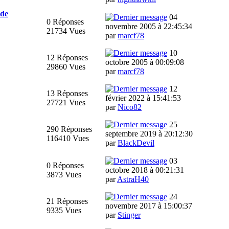
nde
04
0 Réponses
novembre 2005 à 22:45:34
21734 Vues
par
marcf78
10
12 Réponses
octobre 2005 à 00:09:08
29860 Vues
par
marcf78
12
13 Réponses
février 2022 à 15:41:53
27721 Vues
par
Nico82
25
290 Réponses
septembre 2019 à 20:12:30
116410 Vues
par
BlackDevil
03
0 Réponses
octobre 2018 à 00:21:31
3873 Vues
par
AstraH40
24
21 Réponses
novembre 2017 à 15:00:37
9335 Vues
par
Stinger