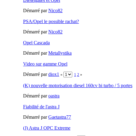
Dieselgates et Opel
Démarré par
Nico82
PSA/Opel le possible rachat?
Démarré par
Nico82
Opel Cascada
Démarré par
Metallystika
Video sur gamme Opel
Démarré par
diox1
«
1
2
»
(K) nouvelle motorisation diesel 160cv bi turbo / 5 portes
Démarré par
oastra
Fiabilité de l'astra J
Démarré par
Gaetastra77
(J) Astra J OPC Extreme