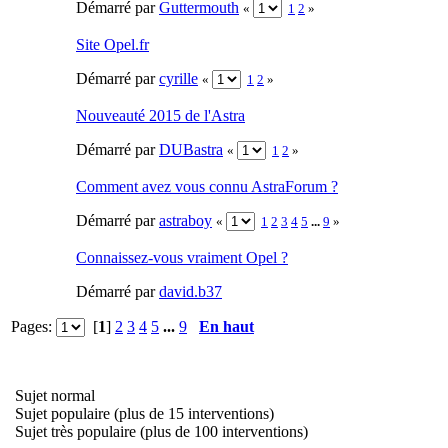
Démarré par
Guttermouth
«
1
2
»
Site Opel.fr
Démarré par
cyrille
«
1
2
»
Nouveauté 2015 de l'Astra
Démarré par
DUBastra
«
1
2
»
Comment avez vous connu AstraForum ?
Démarré par
astraboy
«
1
2
3
4
5
...
9
»
Connaissez-vous vraiment Opel ?
Démarré par
david.b37
Pages:
[
1
]
2
3
4
5
...
9
En haut
Sujet normal
Sujet populaire (plus de 15 interventions)
Sujet très populaire (plus de 100 interventions)