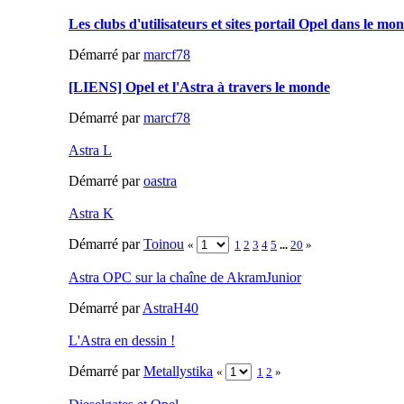
Les clubs d'utilisateurs et sites portail Opel dans le mo
Démarré par
marcf78
[LIENS] Opel et l'Astra à travers le monde
Démarré par
marcf78
Astra L
Démarré par
oastra
Astra K
Démarré par
Toinou
«
1
2
3
4
5
...
20
»
Astra OPC sur la chaîne de AkramJunior
Démarré par
AstraH40
L'Astra en dessin !
Démarré par
Metallystika
«
1
2
»