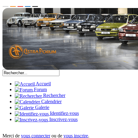
Accueil
Forum
Rechercher
Calendrier
Galerie
Identifiez-vous
Inscrivez-vous
Merci de
vous connecter
ou de
vous inscrire
.