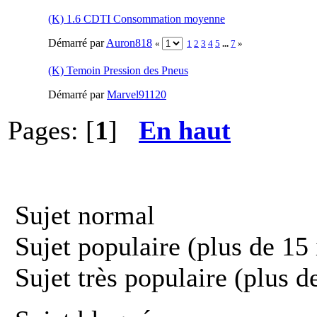
(K) 1.6 CDTI Consommation moyenne
Démarré par
Auron818
«
1
2
3
4
5
...
7
»
(K) Temoin Pression des Pneus
Démarré par
Marvel91120
Pages: [
1
]
En haut
Sujet normal
Sujet populaire (plus de 15 
Sujet très populaire (plus d