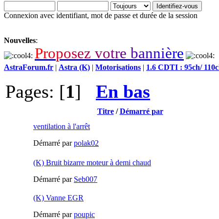
Connexion avec identifiant, mot de passe et durée de la session
Nouvelles
:
P
r
o
p
o
s
e
z
v
o
t
r
e
b
a
n
n
i
è
r
e
AstraForum.fr
|
Astra (K)
|
Motorisations
|
1.6 CDTI : 95ch/ 110c
Pages: [
1
]
En bas
Titre
/
Démarré par
ventilation à l'arrêt
Démarré par
polak02
(K) Bruit bizarre moteur à demi chaud
Démarré par
Seb007
(K) Vanne EGR
Démarré par
poupic