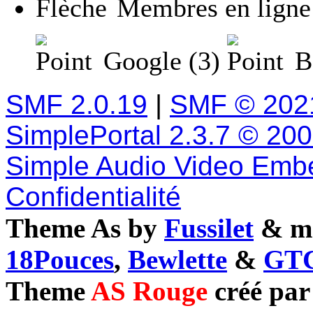
Membres en ligne
Google (3)
Ba
SMF 2.0.19
|
SMF © 202
SimplePortal 2.3.7 © 20
Simple Audio Video Emb
Confidentialité
Theme As by
Fussilet
& mo
18Pouces
,
Bewlette
&
GTC
Theme
AS Rouge
créé pa