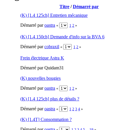
Titre
/
Démarré par
(K) [1.4 125ch] Entretien mécanique
Démarré par
oastra
«
1
2
»
(K) [1.4 150ch] Demande d'info sur la BVA 6
Démarré par
cobraxil
«
1
2
»
Frein électrique Astra K
Démarré par Quidam31
(K) nouvelles bougies
Démarré par
oastra
«
1
2
»
(K) [1.4 125ch] plus de détails ?
Démarré par
oastra
«
1
2
3
4
»
(K) [1.4T] Consommation ?
Démarré par
oastra
«
1
2
3
4
5
...
19
»