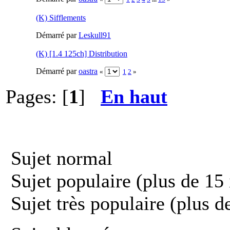
(K) Sifflements
Démarré par
Leskull91
(K) [1.4 125ch] Distribution
Démarré par
oastra
«
1
2
»
Pages: [
1
]
En haut
Sujet normal
Sujet populaire (plus de 15 
Sujet très populaire (plus d