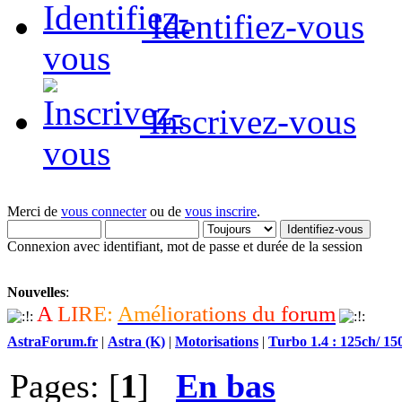
Identifiez-vous
Inscrivez-vous
Merci de
vous connecter
ou de
vous inscrire
.
Connexion avec identifiant, mot de passe et durée de la session
Nouvelles
:
A
L
I
R
E
:
A
m
é
l
i
o
r
a
t
i
o
n
s
d
u
f
o
r
u
m
AstraForum.fr
|
Astra (K)
|
Motorisations
|
Turbo 1.4 : 125ch/ 15
Pages: [
1
]
En bas