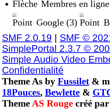
Membres en ligne
Google (3)
Ba
SMF 2.0.19
|
SMF © 202
SimplePortal 2.3.7 © 20
Simple Audio Video Emb
Confidentialité
Theme As by
Fussilet
& mo
18Pouces
,
Bewlette
&
GTC
Theme
AS Rouge
créé pa