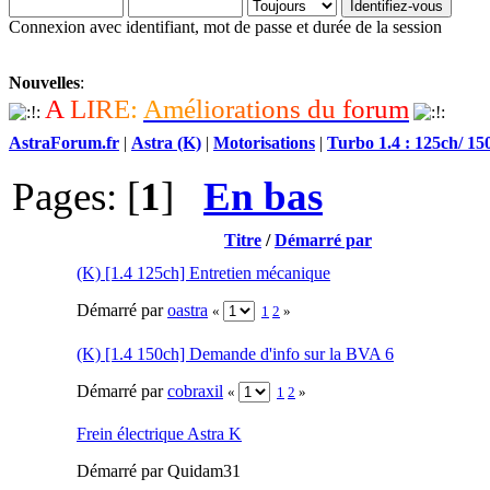
Connexion avec identifiant, mot de passe et durée de la session
Nouvelles
:
A
L
I
R
E
:
A
m
é
l
i
o
r
a
t
i
o
n
s
d
u
f
o
r
u
m
AstraForum.fr
|
Astra (K)
|
Motorisations
|
Turbo 1.4 : 125ch/ 15
Pages: [
1
]
En bas
Titre
/
Démarré par
(K) [1.4 125ch] Entretien mécanique
Démarré par
oastra
«
1
2
»
(K) [1.4 150ch] Demande d'info sur la BVA 6
Démarré par
cobraxil
«
1
2
»
Frein électrique Astra K
Démarré par Quidam31