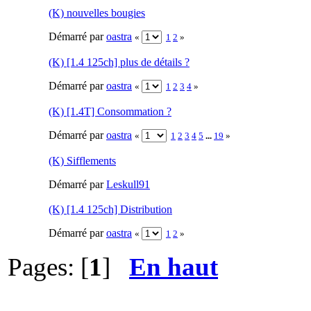
(K) nouvelles bougies
Démarré par
oastra
«
1
2
»
(K) [1.4 125ch] plus de détails ?
Démarré par
oastra
«
1
2
3
4
»
(K) [1.4T] Consommation ?
Démarré par
oastra
«
1
2
3
4
5
...
19
»
(K) Sifflements
Démarré par
Leskull91
(K) [1.4 125ch] Distribution
Démarré par
oastra
«
1
2
»
Pages: [
1
]
En haut