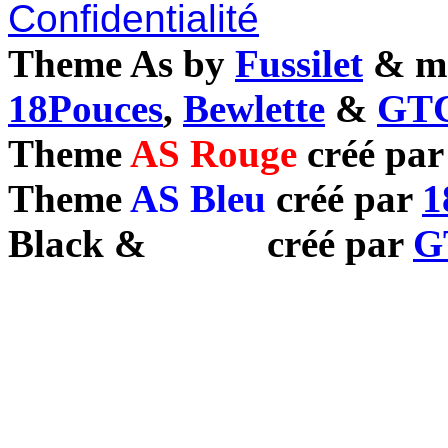
Confidentialité
Theme As by
Fussilet
& mo
18Pouces
,
Bewlette
&
GTC
Theme
AS Rouge
créé pa
Theme
AS Bleu
créé par
1
Black
&
White
créé par
G